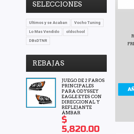
SELECCIONES
Ultimos y se Acaban
Vocho Tuning
Lo Mas Vendido
oldschool
R
DBsDTNR
FR
REBAJAS
JUEGO DE 2 FAROS
PRINCIPALES
A
PARA ODYSSEY
EAGLE EYES CON
DIRECCIONAL Y
REFLEJANTE
ÁMBAR
$
5,820.00