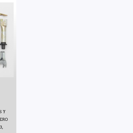
S Y
SERO
3,