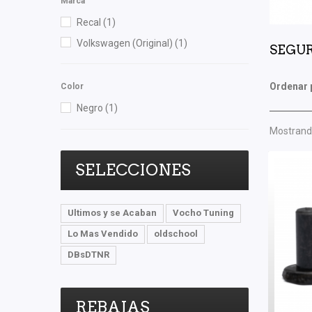
Marca
Recal
(1)
Volkswagen (Original)
(1)
SEGU
Ordenar 
Color
Negro
(1)
Mostrando
SELECCIONES
Ultimos y se Acaban
Vocho Tuning
Lo Mas Vendido
oldschool
DBsDTNR
REBAJAS