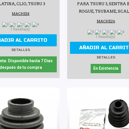
LATINA, CLIO, TSURU 3
PARA TSURU 3, SENTRA B
ROGUE, TSUBAME, SCA
MACHE18
MACHE26
1 Reseña(s)
1 Reseña(s)
ÑADIR AL CARRITO
AÑADIR AL CARRI
DETALLES
DETALLES
nta: Disponible hasta 7 Días
después de tu compra
En Existencia