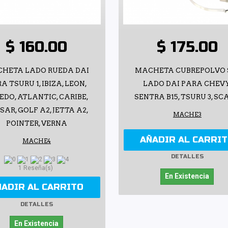
$ 160.00
$ 175.00
HETA LADO RUEDA DAI
MACHETA CUBREPOLVO 
A TSURU 1, IBIZA, LEON,
LADO DAI PARA CHEVY
EDO, ATLANTIC, CARIBE,
SENTRA B15, TSURU 3, SC
SAR, GOLF A2, JETTA A2,
MACHE3
POINTER, VERNA
AÑADIR AL CARRI
MACHE4
DETALLES
1 Reseña(s)
En Existencia
ÑADIR AL CARRITO
DETALLES
En Existencia