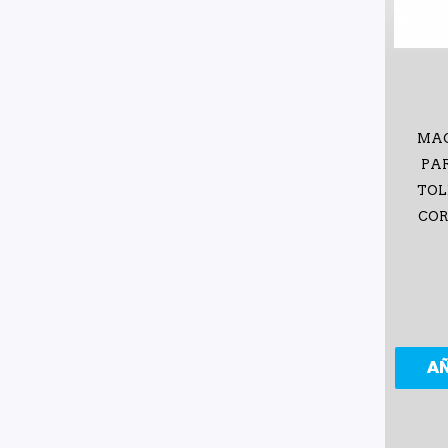
MAC
PAR
TOL
COR
A