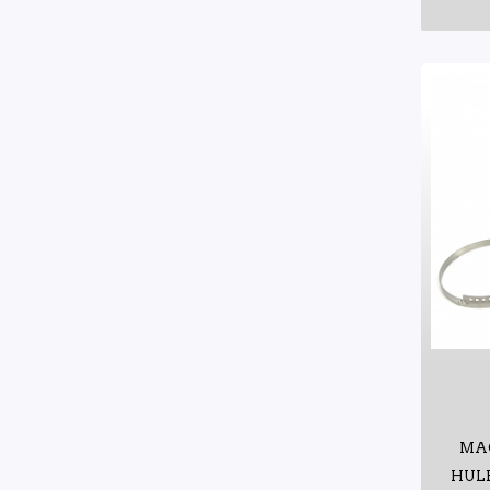
MA
HUL