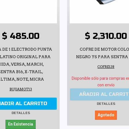
$ 485.00
$ 2,310.00
A DE 1 ELECTRODO PUNTA
COFRE DE MOTOR COL
PLATINO ORIGINAL PARA
NEGRO YS PARA SENTRA 
IIDA, VERSA, MARCH,
COFRE128
SENTRA B16, X-TRAIL,
Disponible sólo para compras e
LTIMA, NOTE, MICRA
con envío
BUJIAMOT13
AÑADIR AL CARRI
ÑADIR AL CARRITO
DETALLES
DETALLES
Agotado
En Existencia