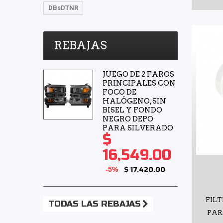
DBsDTNR
YS
(3)
YYM
(2)
REBAJAS
JUEGO DE 2 FAROS
PRINCIPALES CON
FOCO DE
HALÓGENO, SIN
BISEL Y FONDO
NEGRO DEPO
PARA SILVERADO
$
16,549.00
-5%
$ 17,420.00
FILT
TODAS LAS REBAJAS
PAR