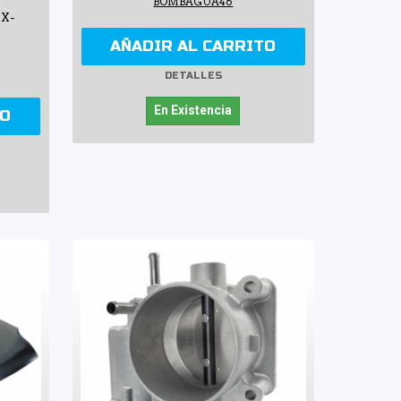
BOMBAGUA46
 X-
AÑADIR AL CARRITO
DETALLES
En Existencia
TO