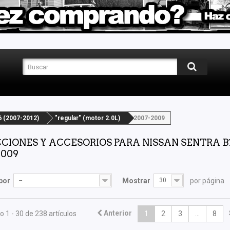
 (2007-2012)
"regular" (motor 2.0L)
2007-2009
CIONES Y ACCESORIOS PARA NISSAN SENTRA B16 
2009
por
--
Mostrar
30
por página
Anterior
 1 - 30 de 238 artículos
1
2
3
...
8