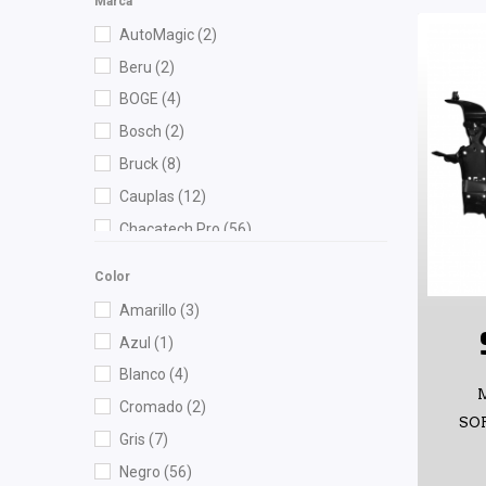
Marca
AutoMagic
(2)
Beru
(2)
BOGE
(4)
Bosch
(2)
Bruck
(8)
Cauplas
(12)
Chacatech Pro
(56)
Champion
(2)
Color
DEPO
(11)
Amarillo
(3)
Diforza
(12)
Azul
(1)
Eagle Eyes
(3)
Blanco
(4)
Euroespaña
(1)
Cromado
(2)
Federal Mogul
(1)
SO
Gris
(7)
Fritec
(6)
Negro
(56)