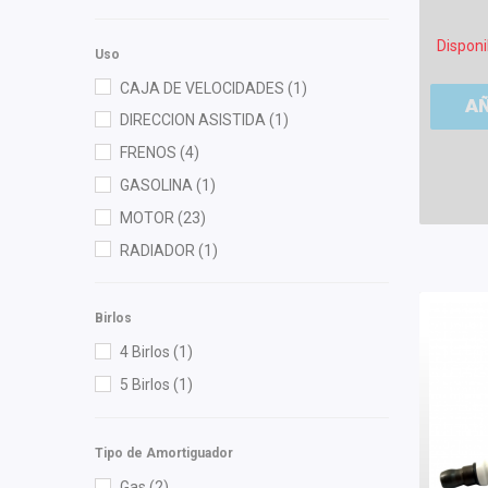
Gates
(1)
Gogo Parts
(1)
Disponi
Uso
Gonher
(9)
CAJA DE VELOCIDADES
(1)
Good Go
(1)
A
DIRECCION ASISTIDA
(1)
Hella
(1)
FRENOS
(4)
Injetech
(1)
GASOLINA
(1)
Interfil
(4)
MOTOR
(23)
ISAKA
(11)
RADIADOR
(1)
KEM
(2)
Mahle
(1)
Birlos
Moresa
(1)
4 Birlos
(1)
MOTORFIL
(1)
5 Birlos
(1)
NGK
(2)
Nissan (Original)
(8)
Tipo de Amortiguador
OEP
(1)
Gas
(2)
OTN
(3)