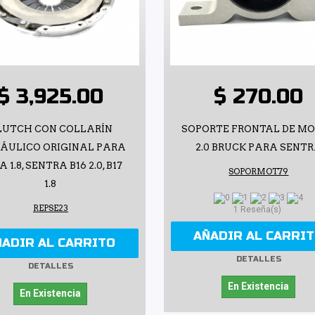
$ 3,925.00
$ 270.00
LUTCH CON COLLARÍN
SOPORTE FRONTAL DE M
RÁULICO ORIGINAL PARA
2.0 BRUCK PARA SENT
A 1.8, SENTRA B16 2.0, B17
SOPORMOT79
1.8
REPSE23
1 Reseña(s)
AÑADIR AL CARRI
ÑADIR AL CARRITO
DETALLES
DETALLES
En Existencia
En Existencia