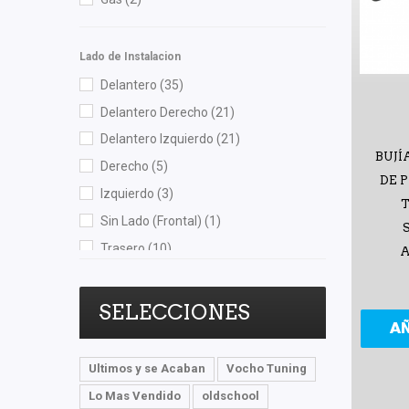
Perfection
(1)
Polar
(2)
Lado de Instalacion
Purolator
(1)
Delantero
(35)
Recal
(9)
Delantero Derecho
(21)
Shift It
(1)
Delantero Izquierdo
(21)
BUJÍ
Speedymexx
(1)
Derecho
(5)
DE 
Superseal
(6)
Izquierdo
(3)
T
SYD
(7)
Sin Lado (Frontal)
(1)
TF Victor
(1)
Trasero
(10)
A
TomCo
(1)
Trasero Derecho
(3)
Totalparts
(2)
Trasero Izquierdo
(3)
SELECCIONES
A
Unicar
(1)
VISION
(1)
Ultimos y se Acaban
Vocho Tuning
YCC
(4)
Lo Mas Vendido
oldschool
Yokomitsu
(25)