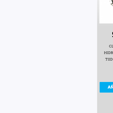
C
HID
TIID
A