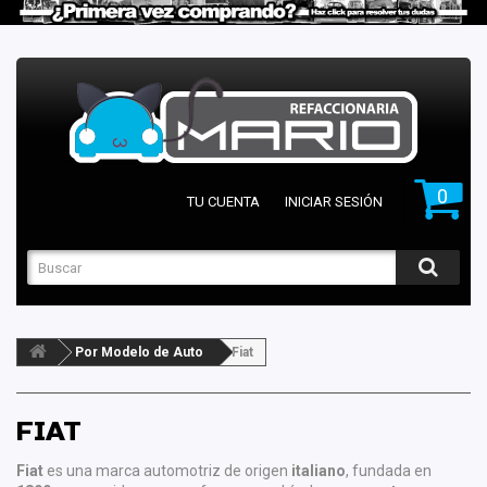
0
TU CUENTA
INICIAR SESIÓN
Por Modelo de Auto
Fiat
FIAT
Fiat
es una marca automotriz de origen
italiano
, fundada en