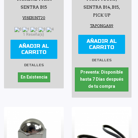
SENTRA B15
SENTRA B14, B15,
PICK UP
VISERINT20
TAPONGAS9
1 Reseña(s)
AÑADIR AL
AÑADIR AL
CARRITO
CARRITO
DETALLES
DETALLES
Preventa: Disponible
En Existencia
hasta 7 Días después
de tu compra