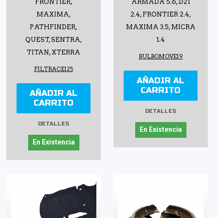
FRONTIER,
ARMADA 5.6, D21
MAXIMA,
2.4, FRONTIER 2.4,
PATHFINDER,
MAXIMA 3.5, MICRA
QUEST, SENTRA,
1.4
TITAN, XTERRA
BULBOMOVE19
FILTRACEI25
AÑADIR AL
CARRITO
AÑADIR AL
CARRITO
DETALLES
DETALLES
En Existencia
En Existencia