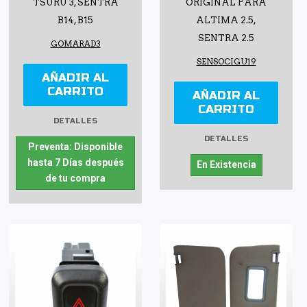
TSURU 3, SENTRA
ORIGINAL PARA
B14, B15
ALTIMA 2.5,
SENTRA 2.5
GOMARAD3
SENSOCIGU19
AÑADIR AL
CARRITO
AÑADIR AL
CARRITO
DETALLES
DETALLES
Preventa: Disponible
hasta 7 Días después
En Existencia
de tu compra