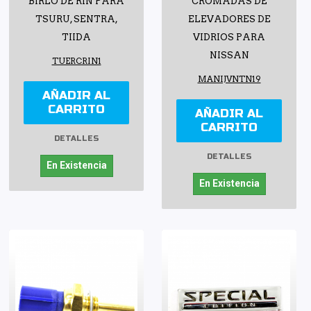
BIRLO DE RIN PARA
CROMADAS DE
TSURU, SENTRA,
ELEVADORES DE
TIIDA
VIDRIOS PARA
NISSAN
TUERCRIN1
MANIJVNTN19
AÑADIR AL
CARRITO
AÑADIR AL
CARRITO
DETALLES
DETALLES
En Existencia
En Existencia