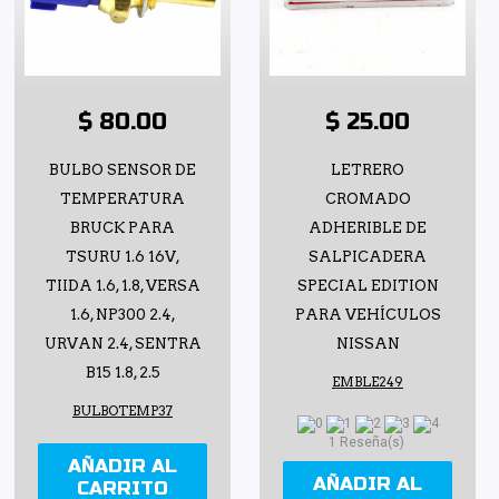
$ 80.00
$ 25.00
BULBO SENSOR DE
LETRERO
TEMPERATURA
CROMADO
BRUCK PARA
ADHERIBLE DE
TSURU 1.6 16V,
SALPICADERA
TIIDA 1.6, 1.8, VERSA
SPECIAL EDITION
1.6, NP300 2.4,
PARA VEHÍCULOS
URVAN 2.4, SENTRA
NISSAN
B15 1.8, 2.5
EMBLE249
BULBOTEMP37
1 Reseña(s)
AÑADIR AL
AÑADIR AL
CARRITO