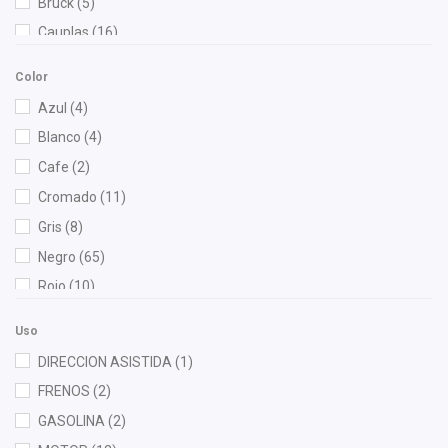
Bruck
(5)
Cauplas
(16)
Chacatech Pro
(82)
Color
Dai
(2)
Azul
(4)
DEPO
(24)
Blanco
(4)
Diforza
(20)
Cafe
(2)
Eagle Eyes
(17)
Cromado
(11)
FP
(1)
Gris
(8)
Fritec
(4)
Negro
(65)
Gates
(1)
Rojo
(10)
Gogo Parts
(1)
Gonher
(7)
Uso
Hella
(1)
DIRECCION ASISTIDA
(1)
HUSHAN
(3)
FRENOS
(2)
Injetech
(2)
GASOLINA
(2)