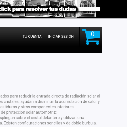
0
TU CUENTA
INICIAR SESIÓN
dos para reducir la entrada directa de radiación solar al
los cristales, ayudan a disminuir la acumulación de calor y
 vestiduras y otros componentes interiores.
 de protección solar automotriz:
pliegan sobre el cristal delantero y utilizan una
. Existen configuraciones sencillas y de doble burbuja,