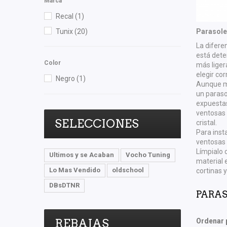
Marca
Recal
(1)
Tunix
(20)
Parasoles
La difere
está dete
Color
más liger
elegir co
Negro
(1)
Aunque mu
un paraso
expuestas
ventosas 
SELECCIONES
cristal.
Para insta
ventosas 
Límpialo 
Ultimos y se Acaban
Vocho Tuning
material 
Lo Mas Vendido
oldschool
cortinas y
DBsDTNR
PARA
REBAJAS
Ordenar 