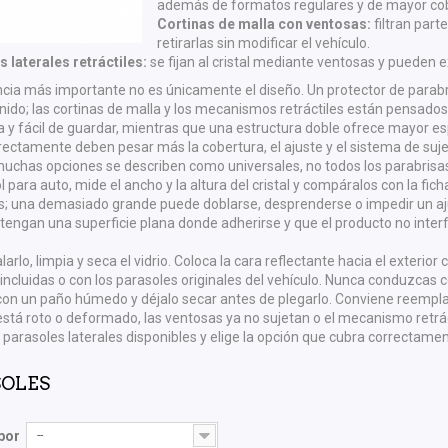
además de formatos regulares y de mayor cob
Cortinas de malla con ventosas:
filtran parte
retirarlas sin modificar el vehículo.
 laterales retráctiles:
se fijan al cristal mediante ventosas y pueden
ncia más importante no es únicamente el diseño. Un protector de parabr
nido; las cortinas de malla y los mecanismos retráctiles están pensados p
a y fácil de guardar, mientras que una estructura doble ofrece mayor e
rrectamente deben pesar más la cobertura, el ajuste y el sistema de suje
chas opciones se describen como universales, no todos los parabrisa
l para auto, mide el ancho y la altura del cristal y compáralos con la f
; una demasiado grande puede doblarse, desprenderse o impedir un ajus
tengan una superficie plana donde adherirse y que el producto no interfie
larlo, limpia y seca el vidrio. Coloca la cara reflectante hacia el exteri
incluidas o con los parasoles originales del vehículo. Nunca conduzcas 
con un paño húmedo y déjalo secar antes de plegarlo. Conviene reemplaz
está roto o deformado, las ventosas ya no sujetan o el mecanismo retráct
 parasoles laterales disponibles y elige la opción que cubra correctament
SOLES
por
--