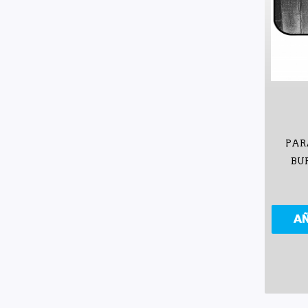
PAR
BU
A