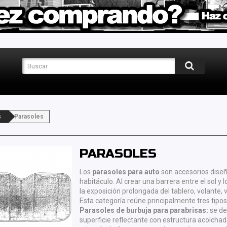
s
Parasoles
PARASOLES
Los
parasoles para auto
son accesorios diseña
habitáculo. Al crear una barrera entre el sol y 
la exposición prolongada del tablero, volante,
Esta categoría reúne principalmente tres tipos
Parasoles de burbuja para parabrisas:
se des
superficie reflectante con estructura acolchada