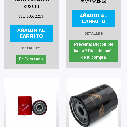
FILTRACEI480
SUZUKI
AÑADIR AL
FILTRACEI278
CARRITO
AÑADIR AL
DETALLES
CARRITO
Preventa: Disponible
DETALLES
hasta 7 Días después
de tu compra
En Existencia