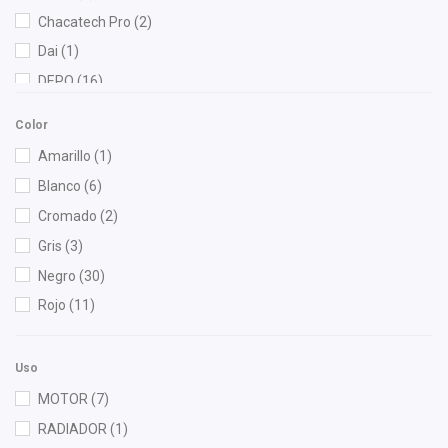
Chacatech Pro
(2)
Dai
(1)
DEPO
(16)
Diforza
(4)
Color
FAG
(1)
Amarillo
(1)
Gonher
(2)
Blanco
(6)
Herta
(1)
Cromado
(2)
HUSHAN
(1)
Gris
(3)
Mann Filter
(5)
Negro
(30)
Mirsa Mikas Infante Ruiz
(1)
Rojo
(11)
NGK
(2)
NSB
(1)
Uso
Polar
(2)
MOTOR
(7)
Safety
(1)
RADIADOR
(1)
Shift It
(9)