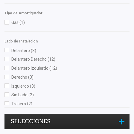
Speedymexx
(1)
Tipo de Amortiguador
Totalparts
(2)
Gas
(1)
TRW
(1)
TYC
(1)
Lado de Instalacion
Volkswagen (Original)
(6)
Delantero
(8)
Yokomitsu
(5)
Delantero Derecho
(12)
Delantero Izquierdo
(12)
Derecho
(3)
Izquierdo
(3)
Sin Lado
(2)
Trasero
(2)
Trasero Derecho
(10)
SELECCIONES
Trasero Izquierdo
(10)