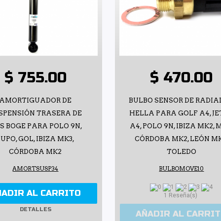
$ 755.00
$ 470.00
AMORTIGUADOR DE
BULBO SENSOR DE RADIA
SPENSIÓN TRASERA DE
HELLA PARA GOLF A4, J
S BOGE PARA POLO 9N,
A4, POLO 9N, IBIZA MK2, 
LUPO, GOL, IBIZA MK3,
CÓRDOBA MK2, LEÓN MK
CÓRDOBA MK2
TOLEDO
AMORTSUSP34
BULBOMOVE10
ÑADIR AL CARRITO
1 Reseña(s)
DETALLES
AÑADIR AL CARRI