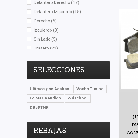
Delantero Derecho
(17)
NSB
(1)
Delantero Izquierdo
(15)
OEP
(6)
Derecho
(5)
Polar
(1)
Izquierdo
(3)
Purolator
(1)
Sin Lado
(5)
RACE
(1)
Trasero
(22)
Recal
(18)
Trasero Derecho
(2)
Safety
(3)
Trasero Izquierdo
(2)
SELECCIONES
Scuda
(2)
Shift It
(34)
Ultimos y se Acaban
Vocho Tuning
SKF
(1)
Lo Mas Vendido
oldschool
Speedymexx
(1)
DBsDTNR
Strunker
(1)
J
Superseal
(3)
DI
SYD
(4)
REBAJAS
GOLF 
TF Victor
(2)