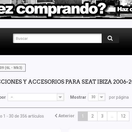
09 (6L - Mk3)
CIONES Y ACCESORIOS PARA SEAT IBIZA 2006-20
por
--
Mostrar
30
por página
Anterior
 1 - 30 de 356 artículos
1
2
3
...
12