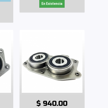
En Existencia
$ 940.00