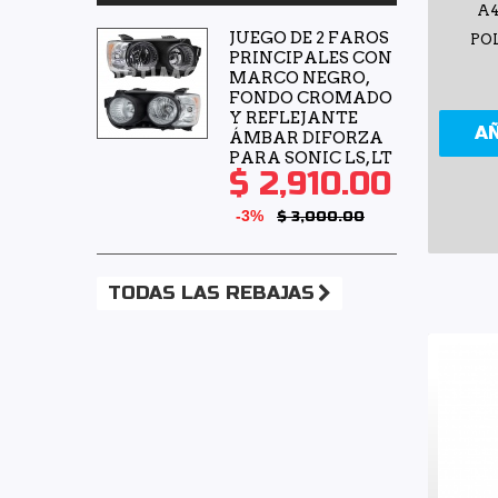
A4
TMK
(1)
JUEGO DE 2 FAROS
POL
PRINCIPALES CON
TomCo
(4)
MARCO NEGRO,
Top Engine
(2)
FONDO CROMADO
Y REFLEJANTE
A
Totalparts
(4)
ÁMBAR DIFORZA
PARA SONIC LS, LT
Tunix
(1)
$ 2,910.00
Valeo
(1)
-3%
$ 3,000.00
Volkswagen (Original)
(36)
Voltmax
(2)
TODAS LAS REBAJAS
Yokomitsu
(16)
YS
(3)