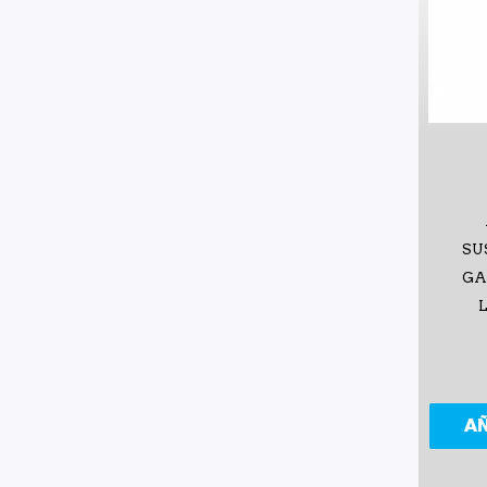
SU
GA
A