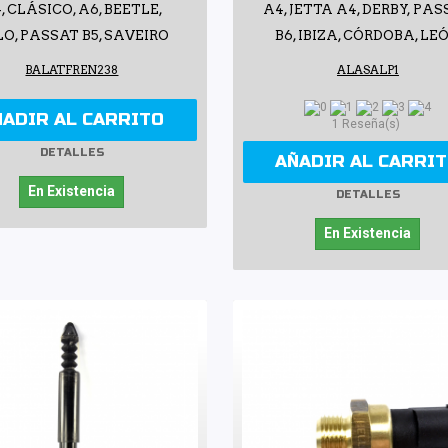
, CLÁSICO, A6, BEETLE,
A4, JETTA A4, DERBY, PA
O, PASSAT B5, SAVEIRO
B6, IBIZA, CÓRDOBA, LE
BALATFREN238
ALASALP1
ÑADIR AL CARRITO
1 Reseña(s)
DETALLES
AÑADIR AL CARRI
En Existencia
DETALLES
En Existencia