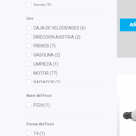
Dai
(5)
Verde
(3)
Denso
(1)
DEPO
(10)
Uso
A
Diforza
(4)
CAJA DE VELOCIDADES
(6)
Dynamik
(2)
DIRECCION ASISTIDA
(2)
Euroespaña
(1)
FRENOS
(7)
Febi
(2)
GASOLINA
(2)
FP
(2)
LIMPIEZA
(1)
Fritec
(7)
MOTOR
(77)
Gates
(3)
RADIADOR
(5)
Gonher
(9)
TRANSMISION AUTOMATICA
(1)
Base del Foco
Hella
(3)
P22d
(1)
Herta
(3)
HUSHAN
(3)
Forma del Foco
Ina
(2)
T4
(1)
Injektion Fuel Systems
(1)