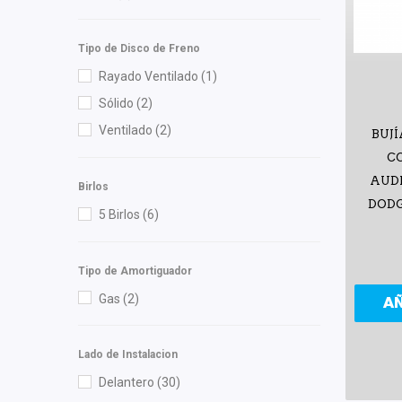
Injetech
(3)
Tipo de Disco de Freno
Interfil
(3)
Rayado Ventilado
(1)
ISAKA
(2)
Sólido
(2)
KEM
(1)
Ventilado
(2)
Kuhn
(1)
BUJÍ
C
KYB
(2)
AUDI
Luk
(1)
Birlos
DODG
M Series
(2)
5 Birlos
(6)
Mann Filter
(4)
Master Cut
(1)
Tipo de Amortiguador
Mirsa Mikas Infante Ruiz
(6)
Gas
(2)
A
Moresa
(6)
MOTORFIL
(1)
Lado de Instalacion
MTE-THOMSON
(1)
Delantero
(30)
NGK
(5)