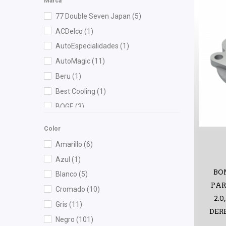
Marca
77 Double Seven Japan
(5)
ACDelco
(1)
AutoEspecialidades
(1)
AutoMagic
(11)
Beru
(1)
Best Cooling
(1)
BOGE
(3)
Bosch
(2)
Color
Brembo
(2)
Amarillo
(6)
Bruck
(53)
Azul
(1)
Cahsa
(2)
BO
Blanco
(5)
Cauplas
(20)
PARA
Cromado
(10)
Chacatech Pro
(5)
2.0
Gris
(11)
Cuna Encantada
(1)
DERB
Negro
(101)