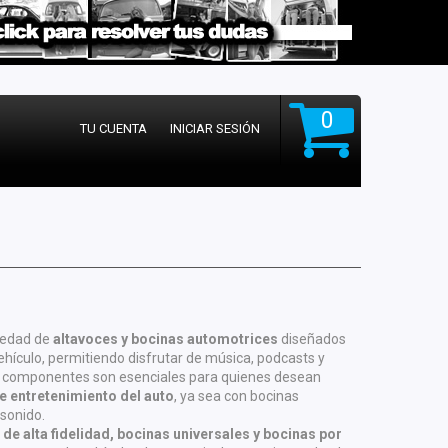
0
TU CUENTA
INICIAR SESIÓN
iedad de
altavoces y bocinas automotrices
diseñados
vehículo, permitiendo disfrutar de música, podcasts y
os componentes son esenciales para quienes desean
de entretenimiento del auto
, ya sea con bocinas
sonido.
de alta fidelidad, bocinas universales y bocinas por