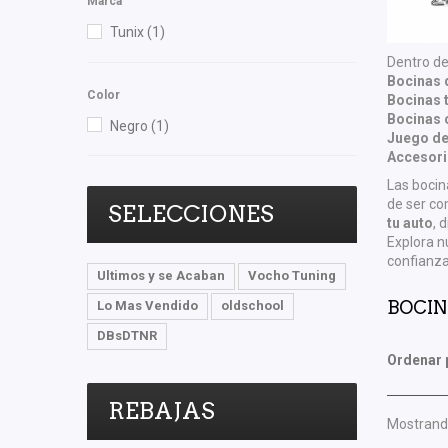
Marca
Tunix
(1)
Dentro de
Bocinas 
Color
Bocinas 
Bocinas 
Negro
(1)
Juego de
Accesori
Las bocin
de ser co
SELECCIONES
tu auto
, 
Explora n
confianz
Ultimos y se Acaban
Vocho Tuning
BOCIN
Lo Mas Vendido
oldschool
DBsDTNR
Ordenar 
REBAJAS
Mostrando