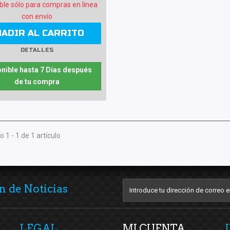
ble sólo para compras en línea
con envío
ÑADIR AL CARRITO
DETALLES
nible hasta 7 Días después
de tu compra
 1 - 1 de 1 artículo
n de Noticias
LEGAL
MI CUENTA