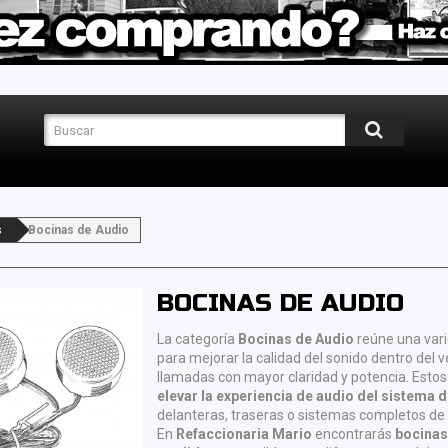
s
Bocinas de Audio
BOCINAS DE AUDIO
La categoría
Bocinas de Audio
reúne una var
para mejorar la calidad del sonido dentro del 
llamadas con mayor claridad y potencia. Est
elevar la experiencia de audio del sistema 
delanteras, traseras o sistemas completos de 
En
Refaccionaria Mario
encontrarás
bocinas 