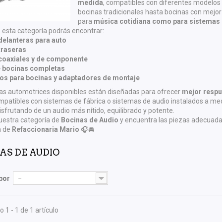
medida
, compatibles con diferentes modelos
bocinas tradicionales hasta bocinas con mejo
para
música cotidiana como para sistemas 
 esta categoría podrás encontrar:
delanteras para auto
traseras
coaxiales y de componente
 bocinas completas
os para bocinas y adaptadores de montaje
as automotrices disponibles están diseñadas para ofrecer
mejor respu
mpatibles con sistemas de fábrica o sistemas de audio instalados a med
disfrutando de un audio más nítido, equilibrado y potente.
uestra categoría de
Bocinas de Audio
y encuentra las piezas adecuadas
a de
Refaccionaria Mario
🎧🚘
AS DE AUDIO
por
--
 1 - 1 de 1 artículo