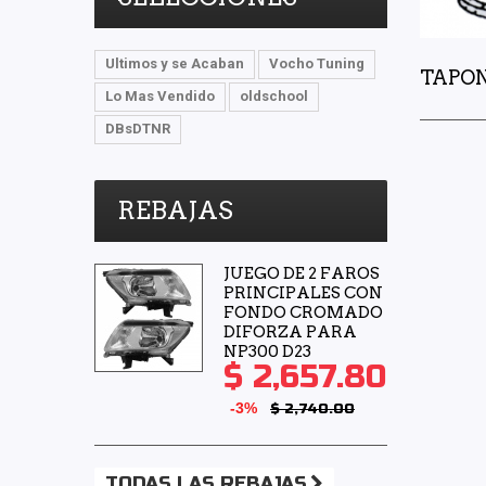
Ultimos y se Acaban
Vocho Tuning
TAPO
Lo Mas Vendido
oldschool
DBsDTNR
REBAJAS
JUEGO DE 2 FAROS
PRINCIPALES CON
FONDO CROMADO
DIFORZA PARA
NP300 D23
$ 2,657.80
-3%
$ 2,740.00
TODAS LAS REBAJAS