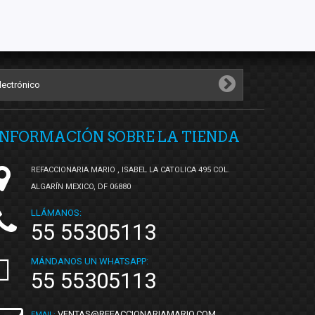
INFORMACIÓN SOBRE LA TIENDA
REFACCIONARIA MARIO , ISABEL LA CATOLICA 495 COL.
ALGARÍN MEXICO, DF 06880
LLÁMANOS:
55 55305113
MÁNDANOS UN WHATSAPP:
55 55305113
VENTAS@REFACCIONARIAMARIO.COM
EMAIL: