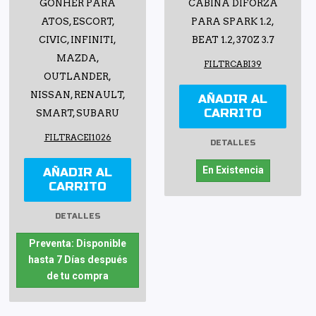
GONHER PARA
CABINA DIFORZA
ATOS, ESCORT,
PARA SPARK 1.2,
CIVIC, INFINITI,
BEAT 1.2, 370Z 3.7
MAZDA,
FILTRCABI39
OUTLANDER,
NISSAN, RENAULT,
AÑADIR AL
CARRITO
SMART, SUBARU
FILTRACEI1026
DETALLES
En Existencia
AÑADIR AL
CARRITO
DETALLES
Preventa: Disponible
hasta 7 Días después
de tu compra