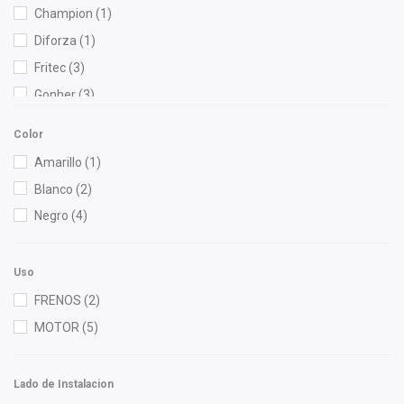
Champion
(1)
Diforza
(1)
Fritec
(3)
Gonher
(3)
Hella
(1)
Color
Interfil
(1)
Amarillo
(1)
KEM
(1)
Blanco
(2)
MOTORFIL
(1)
Negro
(4)
Nissan (Original)
(3)
Polar
(1)
Uso
Purolator
(1)
FRENOS
(2)
Shift It
(1)
MOTOR
(5)
Lado de Instalacion