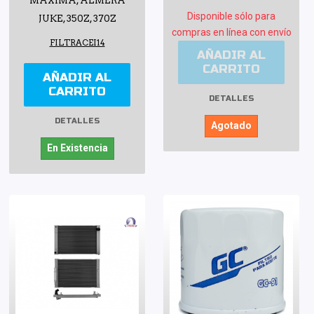
MAXIMA, ALMERA
Disponible sólo para
JUKE, 350Z, 370Z
compras en línea con envío
FILTRACEI14
AÑADIR AL
CARRITO
AÑADIR AL
CARRITO
DETALLES
DETALLES
Agotado
En Existencia