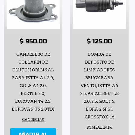
$ 950.00
$ 125.00
CANDELERO DE
BOMBA DE
COLLARÍN DE
DEPÓSITO DE
CLUTCH ORIGINAL
LIMPIADORES
PARA JETTA A4 2.0,
BRUCK PARA
GOLF A4 2.0,
VENTO, JETTA A6
BEETLE 2.0,
2.5, A4 2.0, BEETLE
EUROVAN T4 2.5,
2.0, 2.5, GOL 1.6,
EUROVAN T5 2.0TDI
BORA 2.5FSI,
CROSSFOX 1.6
CANDECLU1
BOMBALIMP6
AÑADIR AL