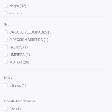
Gates
(1)
Negro
(32)
Herta
(1)
Rojo
(5)
HUSHAN
(2)
Verde
(1)
Injetech
(1)
Uso
KEM
(1)
CAJA DE VELOCIDADES
(5)
M Series
(2)
DIRECCION ASISTIDA
(1)
Mann Filter
(2)
FRENOS
(1)
Master Cut
(1)
LIMPIEZA
(1)
Mirsa Mikas Infante Ruiz
(1)
MOTOR
(26)
OEP
(2)
Polar
(1)
Birlos
Purolator
(1)
5 Birlos
(1)
RACE
(1)
Recal
(15)
Tipo de Amortiguador
Rivsa
(2)
Gas
(1)