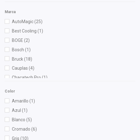
Marca
AutoMagic
(25)
Best Cooling
(1)
BOGE
(2)
Bosch
(1)
Bruck
(18)
Cauplas
(4)
Chacatech Pro
(1)
Dai
(1)
Color
DEPO
(7)
Amarillo
(1)
Diforza
(6)
Azul
(1)
Euroespaña
(1)
Blanco
(5)
FAG
(1)
Cromado
(6)
Forcetec
(1)
Gris
(10)