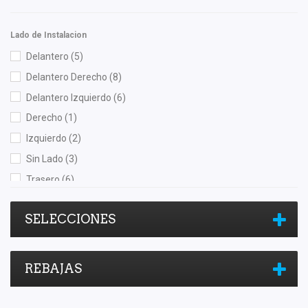
Safety
(1)
Shift It
(4)
Lado de Instalacion
Speedymexx
(1)
Delantero
(5)
TomCo
(1)
Delantero Derecho
(8)
Totalparts
(2)
Delantero Izquierdo
(6)
TRW
(1)
Derecho
(1)
Volkswagen (Original)
(14)
Izquierdo
(2)
Voltmax
(1)
Sin Lado
(3)
Yokomitsu
(4)
Trasero
(6)
Trasero Derecho
(5)
SELECCIONES
Trasero Izquierdo
(4)
REBAJAS