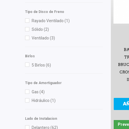
NGK
(6)
Tipo de Disco de Freno
OEP
(9)
Rayado Ventilado
(1)
Pentosin
(1)
Sólido
(2)
Polar
(4)
Ventilado
(3)
Purolator
(1)
BA
RACE
(1)
Birlos
T
Recal
(17)
BRUC
5 Birlos
(6)
Safety
(3)
CROS
Shift It
(28)
I
Tipo de Amortiguador
SIMYI
(6)
Gas
(4)
SKF
(1)
Hidráulico
(1)
Speedymexx
(1)
A
Strunker
(1)
Lado de Instalacion
Superseal
(2)
Preve
Delantero
(62)
SYD
(7)