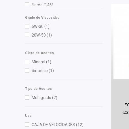
DEPO
(11)
Negro
(146)
Diforza
(26)
Rojo
(4)
Dynamik
(3)
Grado de Viscosidad
Verde
(2)
Euroespaña
(1)
5W-30
(1)
Febi
(3)
20W-50
(1)
FP
(3)
Fritec
(3)
Clase de Aceites
GABRIEL
(2)
Mineral
(1)
Gates
(1)
Sintetico
(1)
Gonher
(5)
Hella
(2)
Tipo de Aceites
Herta
(5)
Multigrado
(2)
HUSHAN
(3)
F
Ina
(2)
ES
Uso
Injetech
(5)
CAJA DE VELOCIDADES
(12)
Interfil
(3)