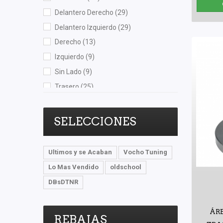
Delantero Derecho
(29)
Tebo
(1)
Delantero Izquierdo
(29)
TF Victor
(1)
Derecho
(13)
TMK
(1)
Izquierdo
(9)
TomCo
(2)
Sin Lado
(9)
Top Engine
(4)
Trasero
(25)
Totalparts
(4)
Trasero Derecho
(4)
TRW
(2)
Trasero Izquierdo
(4)
Tunix
(1)
SELECCIONES
Unicar
(1)
Valeo
(2)
Ultimos y se Acaban
Vocho Tuning
VIEW MAX
(1)
Lo Mas Vendido
oldschool
Volkswagen (Original)
(60)
DBsDTNR
Wagner
(1)
Yokomitsu
(23)
ÁR
REBAJAS