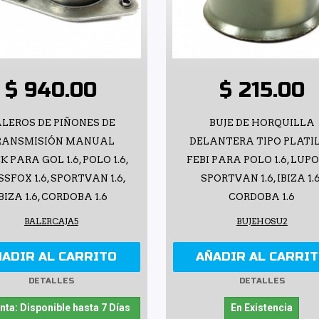
$ 940.00
$ 215.00
LEROS DE PIÑONES DE
BUJE DE HORQUILLA
RANSMISIÓN MANUAL
DELANTERA TIPO PLATI
K PARA GOL 1.6, POLO 1.6,
FEBI PARA POLO 1.6, LUPO 
SFOX 1.6, SPORTVAN 1.6,
SPORTVAN 1.6, IBIZA 1.6
BIZA 1.6, CORDOBA 1.6
CORDOBA 1.6
BALERCAJA5
BUJEHOSU2
ÑADIR AL CARRITO
AÑADIR AL CARRI
DETALLES
DETALLES
nta: Disponible hasta 7 Días
En Existencia