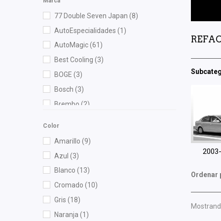
Marca
77 Double Seven Japan
(8)
AutoEspecialidades
(1)
REFAC
AutoMagic
(61)
Best Cooling
(3)
Subcateg
BOGE
(3)
Bosch
(3)
Brembo
(2)
Bruck
(103)
Color
Cahsa
(1)
Amarillo
(9)
Cauplas
(18)
2003
Azul
(3)
Chacatech Pro
(6)
Blanco
(13)
Ordenar 
Cuna Encantada
(1)
Cromado
(10)
Dai
(6)
Gris
(18)
Mostrando
Denso
(1)
Naranja
(1)