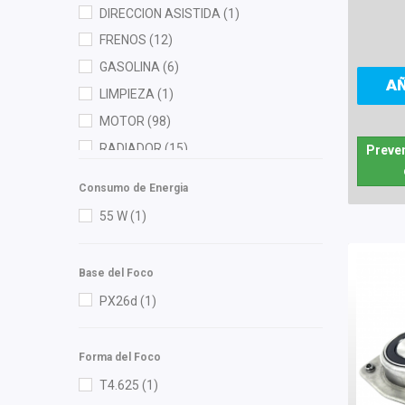
DIRECCION ASISTIDA
(1)
ISAKA
(6)
FRENOS
(12)
K'nadian
(2)
GASOLINA
(6)
KEM
(3)
A
LIMPIEZA
(1)
KWX
(1)
MOTOR
(98)
KYB
(2)
RADIADOR
(15)
Preven
Luk
(1)
TRANSMISION AUTOMATICA
(1)
M Series
(5)
Consumo de Energia
Mann Filter
(7)
55 W
(1)
Master Cut
(1)
Meistersatz
(2)
Base del Foco
Miller
(1)
PX26d
(1)
Mirsa Mikas Infante Ruiz
(2)
Moresa
(5)
Forma del Foco
MOTORFIL
(3)
T4.625
(1)
MTE-THOMSON
(2)