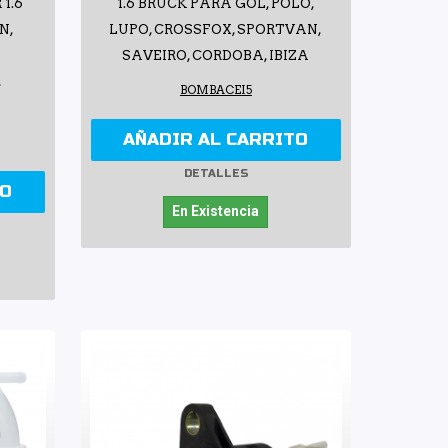
1.6
1.6 BRUCK PARA GOL, POLO,
N,
LUPO, CROSSFOX, SPORTVAN,
SAVEIRO, CORDOBA, IBIZA
,
BOMBACEI5
AÑADIR AL CARRITO
DETALLES
TO
En Existencia