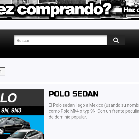
n
POLO SEDAN
El Polo sedan llego a Mexico (usando su nombr
como Polo Mk4 o typ 9N. Con un frente peculiar
de dominio popular.