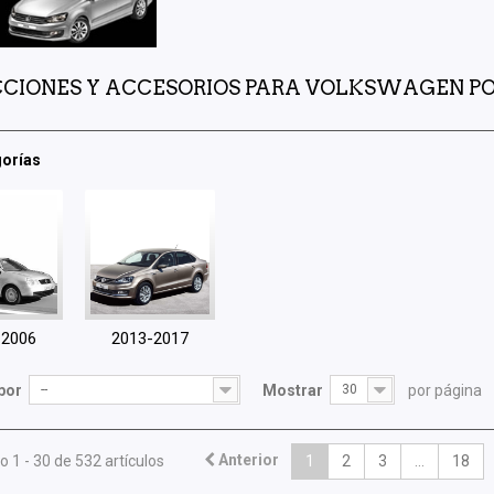
CIONES Y ACCESORIOS PARA VOLKSWAGEN P
orías
-2006
2013-2017
por
--
Mostrar
30
por página
Anterior
 1 - 30 de 532 artículos
1
2
3
...
18