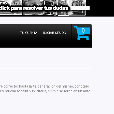
0
TU CUENTA
INICIAR SESIÓN
e correcto) hasta la 4a generacion del mismo, conocido
 y mucha actitud publicitaria, el Polo se torno en un auto