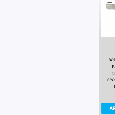
BO
P
C
SPO
A