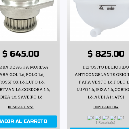
$ 645.00
$ 825.00
MBA DE AGUA MORESA
DEPÓSITO DE LÍQUID
ARA GOL 1.6, POLO 1.6,
ANTICONGELANTE ORIG
ROSSFOX 1.6, LUPO 1.6,
PARA VENTO 1.6, POLO 1.
RTVAN 1.6, CORDOBA 1.6,
LUPO 1.6, IBIZA 1.6, COR
IBIZA 1.6, SAVEIRO 1.6
1.6, AUDI A1 1.4TSI
BOMBAGUA26
DEPOSANCO14
ÑADIR AL CARRITO
1 Reseña(s)