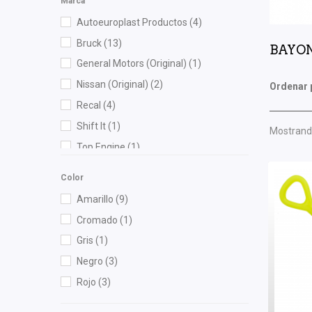
Marca
Autoeuroplast Productos
(4)
Bruck
(13)
BAYO
General Motors (Original)
(1)
Nissan (Original)
(2)
Ordenar 
Recal
(4)
Shift It
(1)
Mostrando
Top Engine
(1)
Volkswagen (Original)
(4)
Color
Z-PRO
(1)
Amarillo
(9)
ZUBEHOR
(1)
Cromado
(1)
Gris
(1)
Negro
(3)
Rojo
(3)