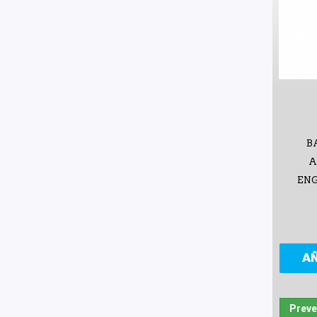
B
A
ENG
A
Preve