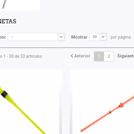
NETAS
por
--
Mostrar
30
por página
Anterior
Siguient
 1 - 30 de 32 artículos
1
2