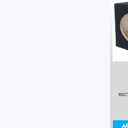
REC
A