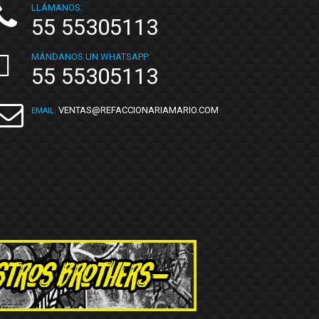
LLÁMANOS:
55 55305113
MÁNDANOS UN WHATSAPP:
55 55305113
VENTAS@REFACCIONARIAMARIO.COM
EMAIL: