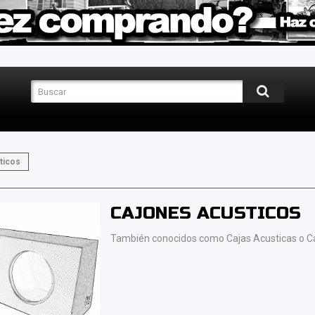
ticos
CAJONES ACUSTICOS
También conocidos como Cajas Acusticas o C