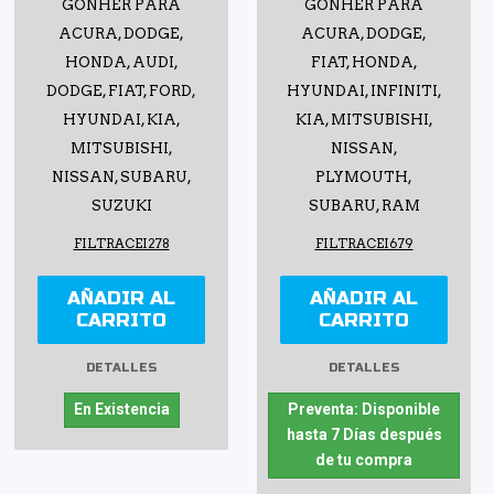
GONHER PARA
GONHER PARA
ACURA, DODGE,
ACURA, DODGE,
HONDA, AUDI,
FIAT, HONDA,
DODGE, FIAT, FORD,
HYUNDAI, INFINITI,
HYUNDAI, KIA,
KIA, MITSUBISHI,
MITSUBISHI,
NISSAN,
NISSAN, SUBARU,
PLYMOUTH,
SUZUKI
SUBARU, RAM
FILTRACEI278
FILTRACEI679
AÑADIR AL
AÑADIR AL
CARRITO
CARRITO
DETALLES
DETALLES
En Existencia
Preventa: Disponible
hasta 7 Días después
de tu compra