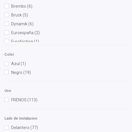
Brembo
(6)
Bruck
(5)
Dynamik
(6)
Euroespaña
(2)
Eurofriction
(1)
FAG
(3)
Color
Firelok
(6)
Azul
(1)
FP
(12)
Negro
(19)
Fritec
(153)
GP1 Professional Parts
(2)
Uso
Luk
(3)
FRENOS
(113)
OEP
(1)
Pagid
(1)
Lado de Instalacion
Raybestos
(8)
Delantero
(77)
RUVILLE
(2)