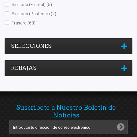
Sin Lado (Frontal)
(5)
Speedymexx
(7)
Sin Lado (Posterior)
(2)
TRW
(6)
Trasero
(60)
Wagner
(13)
Yokomitsu
(1)
SELECCIONES
REBAJAS
Suscríbete a Nuestro Boletín de
Noticias