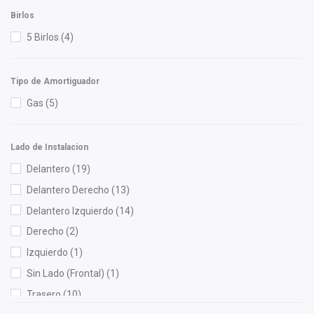
Recal
(6)
Birlos
RUVILLE
(2)
5 Birlos
(4)
Speedymexx
(20)
SYD
(1)
Tipo de Amortiguador
TomCo
(1)
Gas
(5)
Totalparts
(1)
Unicar
(1)
Lado de Instalacion
Wagner
(1)
Delantero
(19)
Yokomitsu
(18)
Delantero Derecho
(13)
Delantero Izquierdo
(14)
Derecho
(2)
Izquierdo
(1)
Sin Lado (Frontal)
(1)
Trasero
(10)