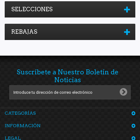
Trasero Derecho
(6)
SELECCIONES
Trasero Izquierdo
(4)
REBAJAS
Suscríbete a Nuestro Boletín de
Noticias
CATEGORÍAS
INFORMACIÓN
LEGAL