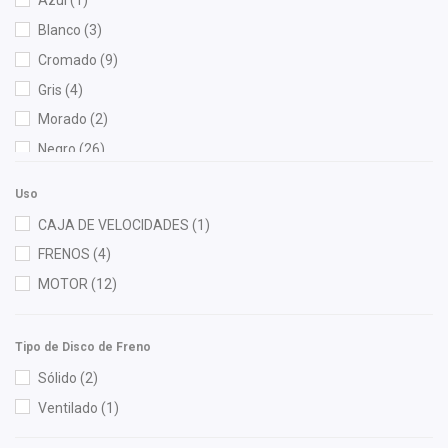
Azul
(1)
Diforza
(33)
Blanco
(3)
Fritec
(3)
Cromado
(9)
Gates
(1)
Gris
(4)
General Motors (Original)
(2)
Morado
(2)
Gonher
(7)
Negro
(26)
Hella
(1)
Verde
(1)
High Filter
(1)
Uso
Injetech
(2)
CAJA DE VELOCIDADES
(1)
Interfil
(1)
FRENOS
(4)
Mirsa Autopartes
(2)
MOTOR
(12)
OEP
(2)
Polar
(4)
Tipo de Disco de Freno
Pontic
(1)
Sólido
(2)
Purolator
(1)
Ventilado
(1)
Raybestos
(2)