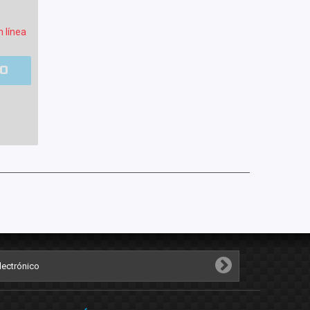
n línea
TO