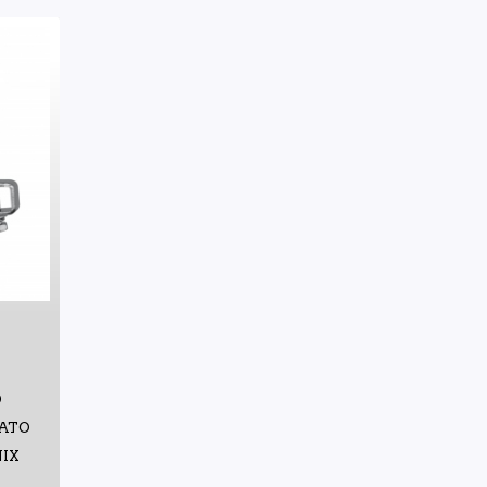
O
VATO
NIX