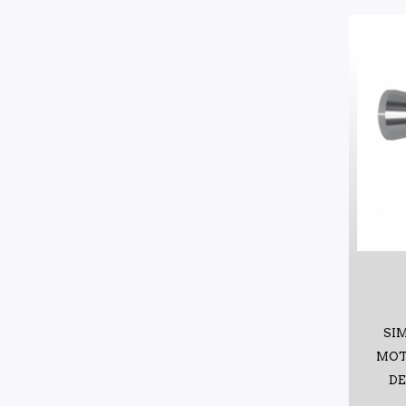
SI
MOT
DE