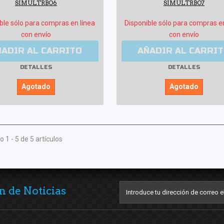
SIMULTRBO6
SIMULTRBO7
ble sólo para compras en línea
Disponible sólo para compras e
con envío
con envío
ÑADIR AL CARRITO
AÑADIR AL CARRI
DETALLES
DETALLES
Agotado
Agotado
 1 - 5 de 5 artículos
n de Noticias