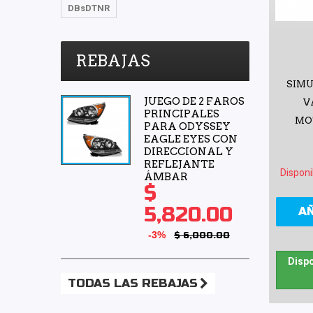
DBsDTNR
REBAJAS
SIMU
JUEGO DE 2 FAROS
V
PRINCIPALES
MO
PARA ODYSSEY
EAGLE EYES CON
DIRECCIONAL Y
REFLEJANTE
Disponi
ÁMBAR
$
5,820.00
A
-3%
$ 6,000.00
Dispo
TODAS LAS REBAJAS