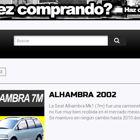
2
ALHAMBRA 2002
La Seat Alhambra Mk1 (7m) fue una camioneta 
no fue muy bien recibida en el mercado mexican
Se mantuvo sin ningún cambio hasta 2010 do