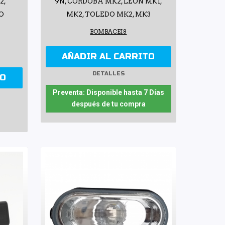
2,
9N, CÓRDOBA MK2, LEÓN MK1,
O
MK2, TOLEDO MK2, MK3
BOMBACEI8
AÑADIR AL CARRITO
DETALLES
TO
Preventa: Disponible hasta 7 Días
después de tu compra