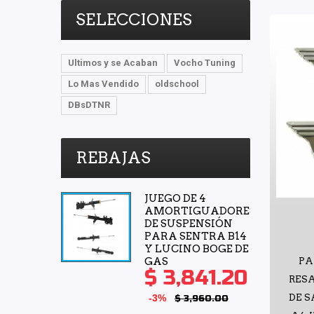
SELECCIONES
Ultimos y se Acaban
Vocho Tuning
Lo Mas Vendido
oldschool
DBsDTNR
REBAJAS
JUEGO DE 4
AMORTIGUADORES
DE SUSPENSIÓN
PARA SENTRA B14
Y LUCINO BOGE DE
GAS
PA
$ 3,841.20
RES
-3%
DE S
$ 3,960.00