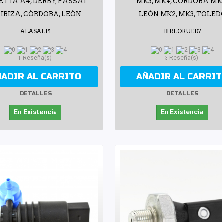
JETTA A4, DERBY, PASSAT
MK3, MK4, CÓRDOBA MK
, IBIZA, CÓRDOBA, LEÓN
LEÓN MK2, MK3, TOLED
ALASALP1
BIRLORUED7
1 Reseña(s)
3 Reseña(s)
ÑADIR AL CARRITO
AÑADIR AL CARRI
DETALLES
DETALLES
En Existencia
En Existencia