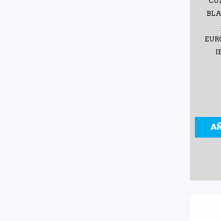
CU
BLA
EUR
I
A