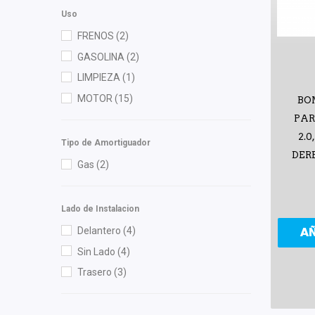
Mirsa Mikas Infante Ruiz
(4)
Uso
Moresa
(3)
FRENOS
(2)
NGK
(3)
GASOLINA
(2)
Recal
(8)
LIMPIEZA
(1)
Top Engine
(1)
MOTOR
(15)
BO
Tunix
(1)
PARA
Volkswagen (Original)
(10)
2.0
Tipo de Amortiguador
Wagner
(1)
DERB
Gas
(2)
Lado de Instalacion
Delantero
(4)
A
Sin Lado
(4)
Trasero
(3)