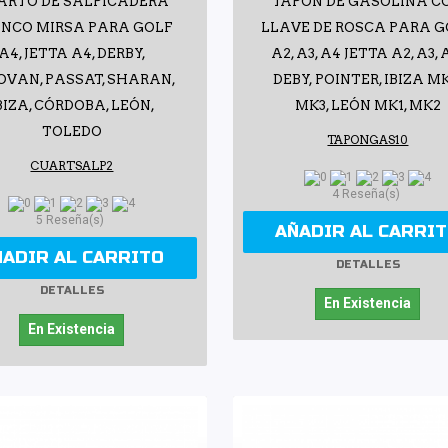
ARTO DE SALPICADERA
TAPÓN DE GASOLINA C
NCO MIRSA PARA GOLF
LLAVE DE ROSCA PARA G
A4, JETTA A4, DERBY,
A2, A3, A4 JETTA A2, A3, 
OVAN, PASSAT, SHARAN,
DEBY, POINTER, IBIZA MK
BIZA, CÓRDOBA, LEÓN,
MK3, LEÓN MK1, MK2
TOLEDO
TAPONGAS10
CUARTSALP2
4 Reseña(s)
5 Reseña(s)
AÑADIR AL CARRI
ÑADIR AL CARRITO
DETALLES
DETALLES
En Existencia
En Existencia