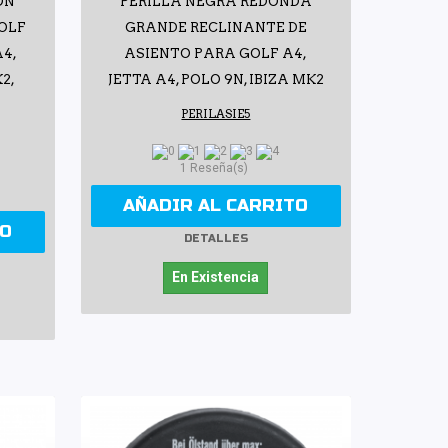
ON
PERILLA NEGRA REDONDA
OLF
GRANDE RECLINANTE DE
A4,
ASIENTO PARA GOLF A4,
2,
JETTA A4, POLO 9N, IBIZA MK2
PERILASIE5
1 Reseña(s)
AÑADIR AL CARRITO
TO
DETALLES
En Existencia