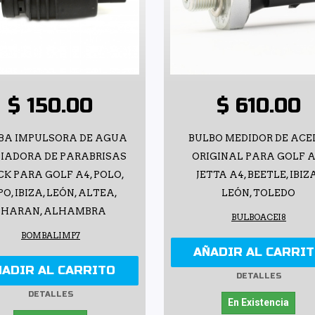
$ 150.00
$ 610.00
BA IMPULSORA DE AGUA
BULBO MEDIDOR DE ACE
IADORA DE PARABRISAS
ORIGINAL PARA GOLF A
CK PARA GOLF A4, POLO,
JETTA A4, BEETLE, IBIZ
O, IBIZA, LEÓN, ALTEA,
LEÓN, TOLEDO
SHARAN, ALHAMBRA
BULBOACEI8
BOMBALIMP7
AÑADIR AL CARRI
ÑADIR AL CARRITO
DETALLES
DETALLES
En Existencia