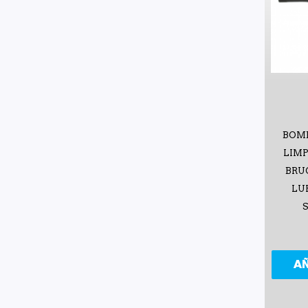
BOM
LIMP
BRU
LUP
A