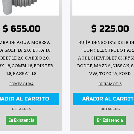
$ 655.00
$ 225.00
MBA DE AGUA MORESA
BUJÍA DENSO IK16 DE IRI
 GOLF 1.8, 2.0, JETTA 1.8,
CON 1 ELECTRODO PAR
, BEETLE 2.0, CABRIO 2.0,
AUDI, CHEVROLET, CHRYS
Y 1.8, COMBI 1.8, POINTER
DODGE, MAZDA, NISSAN, S
1.8, PASSAT 1.8
VW, TOYOTA, FORD
BOMBAGUA4
BUJIAMOT15
ÑADIR AL CARRITO
AÑADIR AL CARRI
DETALLES
DETALLES
En Existencia
En Existencia