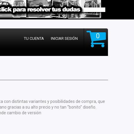
0
TU CUENTA
INICIAR SESIÓN
con distintas variantes y posibilidades de compra, que
o gracias a su alto precio y no tan “bonito” diseño.
nde cambio de versión