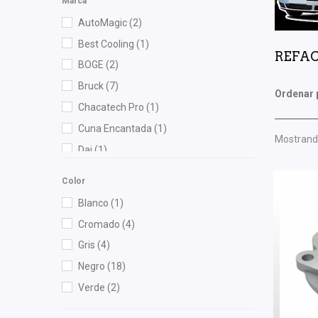
Marca
AutoMagic
(2)
Best Cooling
(1)
REFAC
BOGE
(2)
Bruck
(7)
Ordenar 
Chacatech Pro
(1)
Cuna Encantada
(1)
Mostrando
Dai
(1)
Denso
(1)
Color
Gonher
(5)
Blanco
(1)
Hella
(1)
Cromado
(4)
Injektion Fuel Systems
(1)
Gris
(4)
Interfil
(1)
Negro
(18)
M Series
(1)
Verde
(2)
Mann Filter
(1)