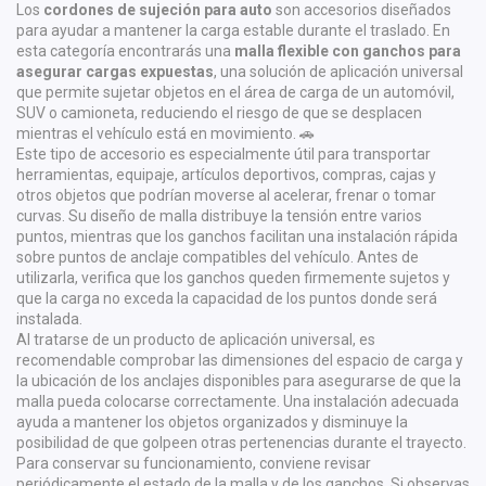
Los
cordones de sujeción para auto
son accesorios diseñados
para ayudar a mantener la carga estable durante el traslado. En
esta categoría encontrarás una
malla flexible con ganchos para
asegurar cargas expuestas
, una solución de aplicación universal
que permite sujetar objetos en el área de carga de un automóvil,
SUV o camioneta, reduciendo el riesgo de que se desplacen
mientras el vehículo está en movimiento. 🚗
Este tipo de accesorio es especialmente útil para transportar
herramientas, equipaje, artículos deportivos, compras, cajas y
otros objetos que podrían moverse al acelerar, frenar o tomar
curvas. Su diseño de malla distribuye la tensión entre varios
puntos, mientras que los ganchos facilitan una instalación rápida
sobre puntos de anclaje compatibles del vehículo. Antes de
utilizarla, verifica que los ganchos queden firmemente sujetos y
que la carga no exceda la capacidad de los puntos donde será
instalada.
Al tratarse de un producto de aplicación universal, es
recomendable comprobar las dimensiones del espacio de carga y
la ubicación de los anclajes disponibles para asegurarse de que la
malla pueda colocarse correctamente. Una instalación adecuada
ayuda a mantener los objetos organizados y disminuye la
posibilidad de que golpeen otras pertenencias durante el trayecto.
Para conservar su funcionamiento, conviene revisar
periódicamente el estado de la malla y de los ganchos. Si observas