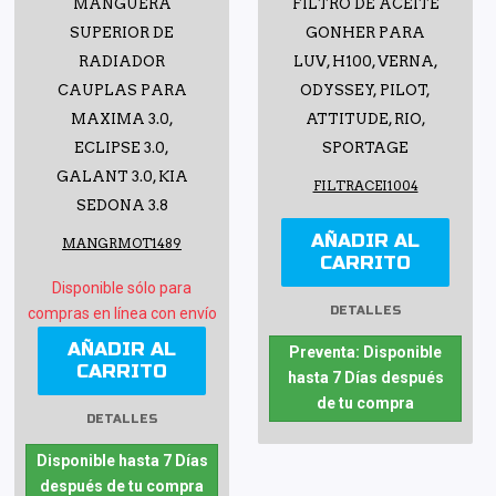
MANGUERA
FILTRO DE ACEITE
SUPERIOR DE
GONHER PARA
RADIADOR
LUV, H100, VERNA,
CAUPLAS PARA
ODYSSEY, PILOT,
MAXIMA 3.0,
ATTITUDE, RIO,
ECLIPSE 3.0,
SPORTAGE
GALANT 3.0, KIA
FILTRACEI1004
SEDONA 3.8
AÑADIR AL
MANGRMOT1489
CARRITO
Disponible sólo para
DETALLES
compras en línea con envío
AÑADIR AL
Preventa: Disponible
CARRITO
hasta 7 Días después
de tu compra
DETALLES
Disponible hasta 7 Días
después de tu compra