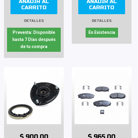
AÑADIR AL
AÑADIR AL
CARRITO
CARRITO
DETALLES
DETALLES
Preventa: Disponible
En Existencia
hasta 7 Días después
de tu compra
$ 900.00
$ 965.00