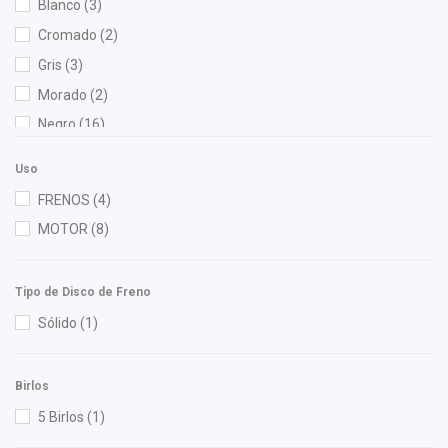
Blanco
(3)
Gates
(1)
Cromado
(2)
General Motors (Original)
(1)
Gris
(3)
Gonher
(3)
Morado
(2)
High Filter
(1)
Negro
(16)
Injetech
(1)
Verde
(1)
Interfil
(1)
Uso
Mirsa Autopartes
(2)
FRENOS
(4)
OEP
(1)
MOTOR
(8)
Polar
(2)
Pontic
(1)
Tipo de Disco de Freno
Purolator
(1)
Sólido
(1)
Raybestos
(1)
Recal
(5)
Birlos
RUVILLE
(1)
5 Birlos
(1)
Speedymexx
(13)