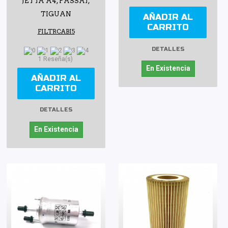
JETTA A4, PASSAT,
TIGUAN
AÑADIR AL
CARRITO
FILTRCABI5
DETALLES
1 Reseña(s)
En Existencia
AÑADIR AL
CARRITO
DETALLES
En Existencia