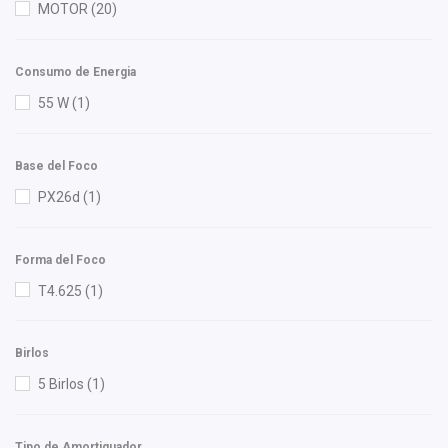
MOTOR
(20)
RACE
(1)
Recal
(3)
Consumo de Energia
Shift It
(10)
55 W
(1)
Speedymexx
(1)
SYD
(1)
Base del Foco
TMK
(1)
PX26d
(1)
TomCo
(1)
Totalparts
(1)
TS Total Solución
(1)
Forma del Foco
Tunix
(1)
T4.625
(1)
Volkswagen (Original)
(13)
Yokomitsu
(2)
Birlos
5 Birlos
(1)
Tipo de Amortiguador