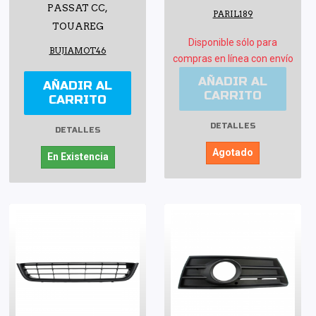
PASSAT CC,
PARIL189
TOUAREG
Disponible sólo para
BUJIAMOT46
compras en línea con envío
AÑADIR AL
AÑADIR AL
CARRITO
CARRITO
DETALLES
DETALLES
Agotado
En Existencia