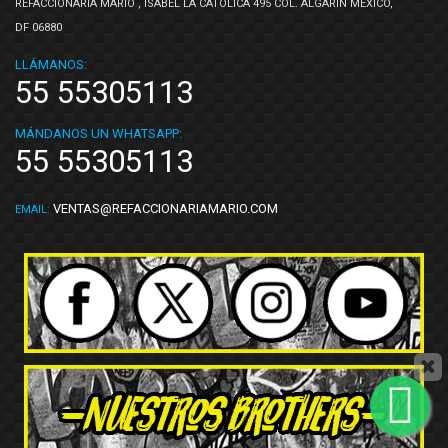
REFACCIONARIA MARIO , ISABEL LA CATOLICA 495 COL. ALGARÍN MEXICO,
DF 06880
LLÁMANOS:
55 55305113
MÁNDANOS UN WHATSAPP:
55 55305113
VENTAS@REFACCIONARIAMARIO.COM
EMAIL: