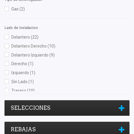
Gas
(2)
Lado de Instalacion
Delantero
(22)
Delantero Derecho
(10)
Delantero Izquierdo
(9)
Derecho
(1)
Izquierdo
(1)
Sin Lado
(1)
Trasero
(10)
Trasero Derecho
(3)
SELECCIONES
Trasero Izquierdo
(2)
REBAJAS