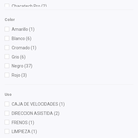
Chacatech Pro
(2)
Dai
(4)
Color
DEPO
(4)
Amarillo
(1)
dph
(1)
Blanco
(6)
Fritec
(1)
Cromado
(1)
Gonher
(2)
Gris
(6)
Hella
(1)
Negro
(37)
Herta
(1)
Rojo
(3)
Injetech
(1)
M Series
(1)
Uso
Mann Filter
(7)
CAJA DE VELOCIDADES
(1)
NGK
(1)
DIRECCION ASISTIDA
(2)
OEP
(1)
FRENOS
(1)
Polar
(1)
LIMPIEZA
(1)
Quezada
(1)