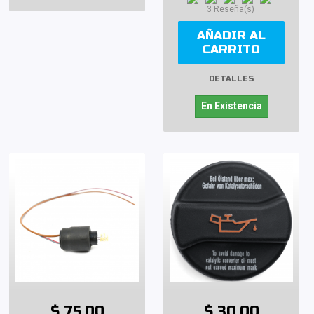
3 Reseña(s)
AÑADIR AL
CARRITO
DETALLES
En Existencia
$ 75.00
$ 30.00