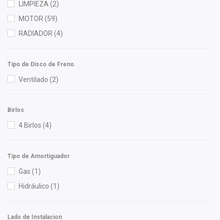
Gates
(3)
LIMPIEZA
(2)
Gonher
(8)
MOTOR
(59)
Good Go
(4)
RADIADOR
(4)
Hella
(2)
Herta
(3)
Tipo de Disco de Freno
HUSHAN
(1)
Ventilado
(2)
Ingenieria en Plasticos Cortes
(1)
Injetech
(4)
Birlos
ISAKA
(3)
4 Birlos
(4)
KEM
(2)
Luk
(1)
Tipo de Amortiguador
M Series
(4)
Gas
(1)
Mann Filter
(4)
Hidráulico
(1)
Miller
(1)
Mirsa Mikas Infante Ruiz
(1)
Lado de Instalacion