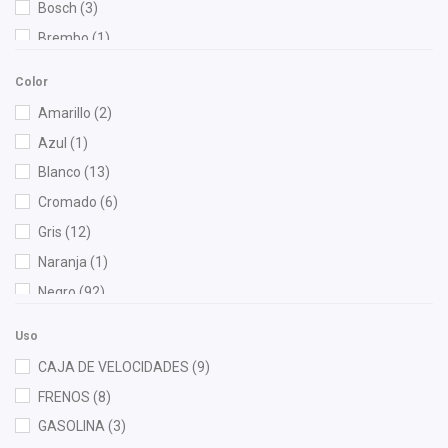
Bosch
(3)
Brembo
(1)
Bruck
(51)
Color
Cahsa
(1)
Amarillo
(2)
Cauplas
(14)
Azul
(1)
Chacatech Pro
(2)
Blanco
(13)
Contitech
(1)
Cromado
(6)
Cuna Encantada
(1)
Gris
(12)
Dai
(11)
Naranja
(1)
Denso
(1)
Negro
(92)
DEPO
(4)
Rojo
(2)
Diforza
(9)
Uso
Verde
(1)
Dynamik
(1)
CAJA DE VELOCIDADES
(9)
FAG
(1)
FRENOS
(8)
Fritec
(2)
GASOLINA
(3)