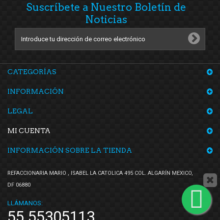
TMK
(1)
Suscríbete a Nuestro Boletín de
TomCo
(1)
Noticias
Top Engine
(5)
Volkswagen (Original)
(23)
Voltmax
(2)
CATEGORÍAS
VP
(1)
Wurth
(1)
INFORMACIÓN
Yokomitsu
(15)
LEGAL
ZUBEHOR
(1)
MI CUENTA
INFORMACIÓN SOBRE LA TIENDA
REFACCIONARIA MARIO , ISABEL LA CATOLICA 495 COL. ALGARÍN MEXICO,
DF 06880
LLÁMANOS:
55 55305113