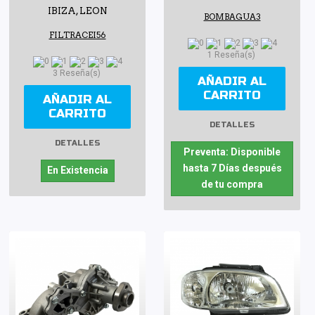
IBIZA, LEON
BOMBAGUA3
FILTRACEI56
1 Reseña(s)
3 Reseña(s)
AÑADIR AL
CARRITO
AÑADIR AL
CARRITO
DETALLES
DETALLES
Preventa: Disponible
hasta 7 Días después
En Existencia
de tu compra