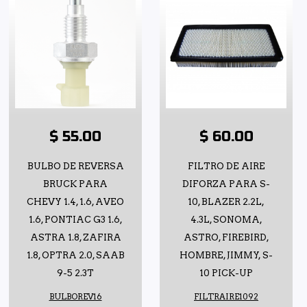
$ 55.00
$ 60.00
BULBO DE REVERSA
FILTRO DE AIRE
BRUCK PARA
DIFORZA PARA S-
CHEVY 1.4, 1.6, AVEO
10, BLAZER 2.2L,
1.6, PONTIAC G3 1.6,
4.3L, SONOMA,
ASTRA 1.8, ZAFIRA
ASTRO, FIREBIRD,
1.8, OPTRA 2.0, SAAB
HOMBRE, JIMMY, S-
9-5 2.3T
10 PICK-UP
BULBOREV16
FILTRAIRE1092