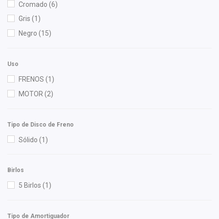
Cromado
(6)
OEP
(1)
Gris
(1)
Polar
(2)
Negro
(15)
Pontic
(1)
Recal
(2)
Uso
Speedymexx
(11)
FRENOS
(1)
Superseal
(1)
MOTOR
(2)
SYD
(1)
Totalparts
(1)
Tipo de Disco de Freno
Wagner
(1)
Sólido
(1)
Yokomitsu
(12)
Birlos
5 Birlos
(1)
Tipo de Amortiguador