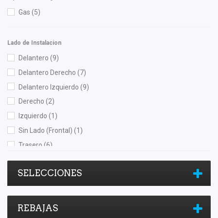
Gas
(5)
Lado de Instalacion
Delantero
(9)
Delantero Derecho
(7)
Delantero Izquierdo
(9)
Derecho
(2)
Izquierdo
(1)
Sin Lado (Frontal)
(1)
Trasero
(6)
Trasero Derecho
(2)
SELECCIONES
Trasero Izquierdo
(2)
REBAJAS