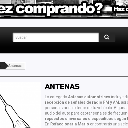
s
Antenas
ANTENAS
La categoría
Antenas automotrices
incluye d
recepción de señales de radio FM y AM
, as
personalizar el exterior de tu vehículo. Algu
audio del auto para captar señales de frecue
repuestos universales o específicos según
En
Refaccionaria Mario
encontrarás una sel