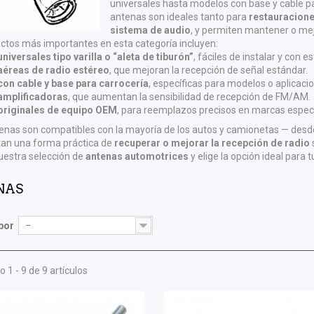
universales hasta modelos con base y cable par
antenas son ideales tanto para
restauracione
sistema de audio
, y permiten mantener o mej
ctos más importantes en esta categoría incluyen:
niversales tipo varilla o “aleta de tiburón”
, fáciles de instalar y con e
aéreas de radio estéreo
, que mejoran la recepción de señal estándar.
con cable y base para carrocería
, específicas para modelos o aplicacio
amplificadoras
, que aumentan la sensibilidad de recepción de FM/AM.
originales de equipo OEM
, para reemplazos precisos en marcas especí
enas son compatibles con la mayoría de los autos y camionetas — desd
tan una forma práctica de
recuperar o mejorar la recepción de radio
uestra selección de
antenas automotrices
y elige la opción ideal para 
NAS
por
--
 1 - 9 de 9 artículos