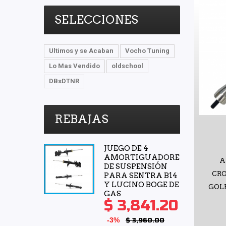
SELECCIONES
Ultimos y se Acaban
Vocho Tuning
Lo Mas Vendido
oldschool
DBsDTNR
REBAJAS
JUEGO DE 4
AMORTIGUADORES
A
DE SUSPENSIÓN
CR
PARA SENTRA B14
Y LUCINO BOGE DE
GOLF
GAS
$ 3,841.20
-3%
$ 3,960.00