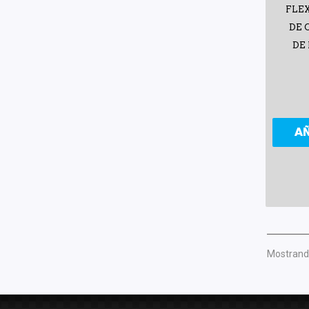
FLE
DE 
DE
A
Mostrando