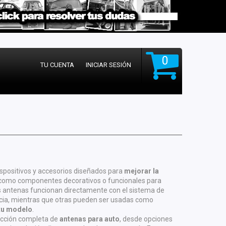
0
TU CUENTA
INICIAR SESIÓN
ispositivos y accesorios diseñados para
mejorar la
í como componentes decorativos o funcionales para
nas antenas funcionan directamente con el sistema de
ncia, mientras que otras pueden ser usadas como
 tu modelo
.
ección completa de
antenas para auto
, desde opciones