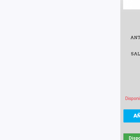
ANT
SAL
Disponi
A
Dispo