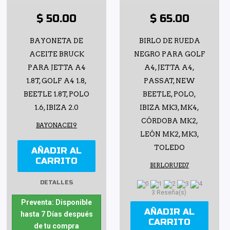
$ 50.00
$ 65.00
BAYONETA DE
BIRLO DE RUEDA
ACEITE BRUCK
NEGRO PARA GOLF
PARA JETTA A4
A4, JETTA A4,
1.8T, GOLF A4 1.8,
PASSAT, NEW
BEETLE 1.8T, POLO
BEETLE, POLO,
1.6, IBIZA 2.0
IBIZA MK3, MK4,
CÓRDOBA MK2,
BAYONACEI9
LEÓN MK2, MK3,
TOLEDO
AÑADIR AL
CARRITO
BIRLORUED7
DETALLES
3 Reseña(s)
Preventa: Disponible
AÑADIR AL
hasta 7 Días después
CARRITO
de tu compra