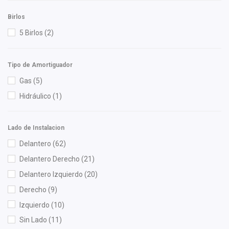
MOTORFIL
(1)
Birlos
NGK
(4)
5 Birlos
(2)
Nikko
(1)
NSB
(1)
Tipo de Amortiguador
OEP
(12)
Gas
(5)
Polar
(2)
Hidráulico
(1)
Purolator
(1)
Recal
(47)
Lado de Instalacion
Safety
(4)
Delantero
(62)
Shift It
(18)
Delantero Derecho
(21)
SIMYI
(5)
Delantero Izquierdo
(20)
Speedymexx
(5)
Derecho
(9)
Tebo
(6)
Izquierdo
(10)
TMK
(1)
Sin Lado
(11)
TomCo
(4)