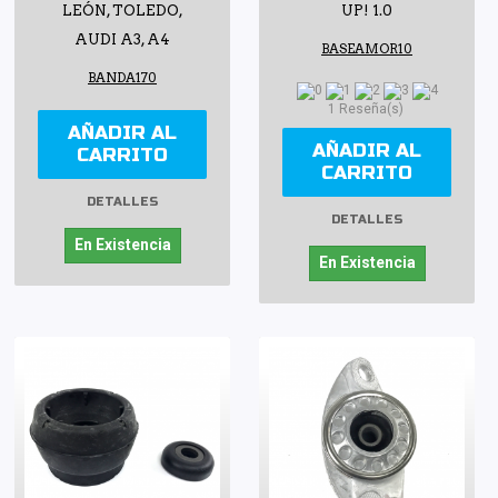
LEÓN, TOLEDO,
UP! 1.0
AUDI A3, A4
BASEAMOR10
BANDA170
1 Reseña(s)
AÑADIR AL
AÑADIR AL
CARRITO
CARRITO
DETALLES
DETALLES
En Existencia
En Existencia