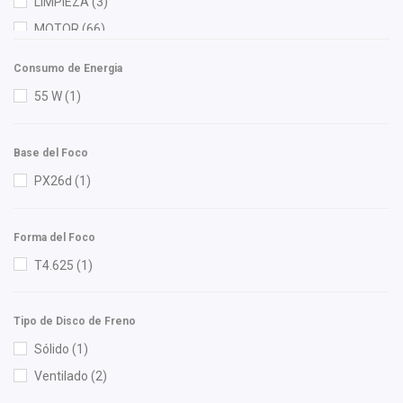
Fritec
(4)
LIMPIEZA
(3)
Gates
(3)
MOTOR
(66)
Gonher
(6)
RADIADOR
(6)
Consumo de Energia
Hella
(6)
55 W
(1)
Herta
(6)
HUSHAN
(5)
Base del Foco
Ingel
(1)
PX26d
(1)
Injetech
(5)
ISAKA
(3)
Forma del Foco
Kuhn
(1)
T4.625
(1)
M Series
(4)
Mann Filter
(4)
Meistersatz
(1)
Tipo de Disco de Freno
Miller
(1)
Sólido
(1)
Mirsa Mikas Infante Ruiz
(4)
Ventilado
(2)
Moresa
(2)