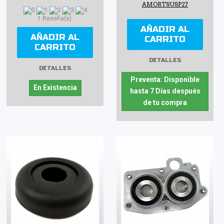
AMORTSUSP27
1 Reseña(s)
AÑADIR AL
AÑADIR AL
CARRITO
CARRITO
DETALLES
DETALLES
Preventa: Disponible
En Existencia
hasta 7 Días después
de tu compra