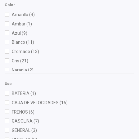
Bruck
(61)
Color
Cahsa
(1)
Amarillo
(4)
Cauplas
(39)
Ambar
(1)
Chacatech Pro
(5)
Azul
(9)
Contitech
(1)
Blanco
(11)
Cuna Encantada
(1)
Cromado
(13)
Dai
(4)
Gris
(21)
Denso
(1)
Naranja
(2)
DEPO
(5)
Negro
(161)
Diforza
(15)
Uso
Rojo
(2)
Dynamik
(1)
BATERIA
(1)
Verde
(3)
Euroespaña
(2)
CAJA DE VELOCIDADES
(16)
Febi
(4)
FRENOS
(6)
Forcetec
(3)
GASOLINA
(7)
FP
(2)
GENERAL
(3)