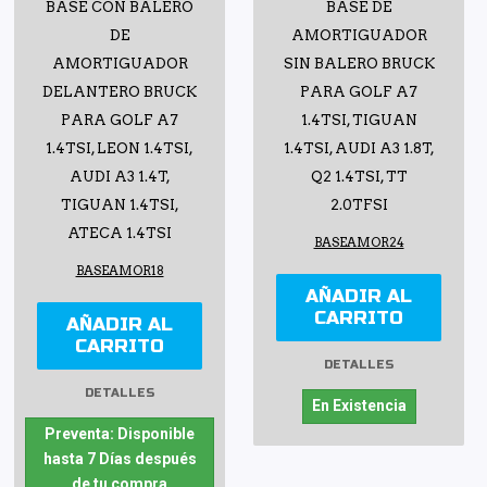
BASE CON BALERO
BASE DE
DE
AMORTIGUADOR
AMORTIGUADOR
SIN BALERO BRUCK
DELANTERO BRUCK
PARA GOLF A7
PARA GOLF A7
1.4TSI, TIGUAN
1.4TSI, LEON 1.4TSI,
1.4TSI, AUDI A3 1.8T,
AUDI A3 1.4T,
Q2 1.4TSI, TT
TIGUAN 1.4TSI,
2.0TFSI
ATECA 1.4TSI
BASEAMOR24
BASEAMOR18
AÑADIR AL
CARRITO
AÑADIR AL
CARRITO
DETALLES
DETALLES
En Existencia
Preventa: Disponible
hasta 7 Días después
de tu compra