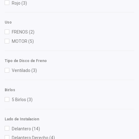
Rojo
(3)
ISAKA
(1)
K'nadian
(1)
Uso
Mann Filter
(1)
FRENOS
(2)
NGK
(2)
MOTOR
(5)
Polar
(2)
RACE
(2)
Tipo de Disco de Freno
Recal
(2)
Ventilado
(3)
Shift It
(7)
SIMYI
(3)
Birlos
SYD
(2)
5 Birlos
(3)
Tebo
(4)
TomCo
(2)
Volkswagen (Original)
(2)
Lado de Instalacion
Yokomitsu
(1)
Delantero
(14)
Delantero Derecho
(4)