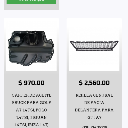
$ 970.00
$ 2,560.00
CÁRTER DE ACEITE
REJILLA CENTRAL
BRUCK PARA GOLF
DE FACIA
A7 1.4TSI, POLO
DELANTERA PARA
1.4TSI, TIGUAN
GTI A7
1.4TSI, IBIZA 1.4T,
REJILFACI9728