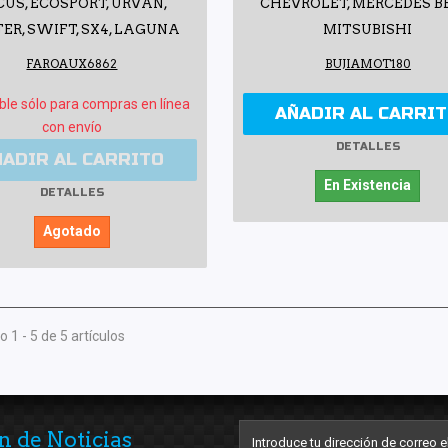
CUS, ECOSPORT, URVAN,
CHEVROLET, MERCEDES B
ER, SWIFT, SX4, LAGUNA
MITSUBISHI
FAROAUX6862
BUJIAMOT180
ble sólo para compras en línea
AÑADIR AL CARRI
con envío
DETALLES
ÑADIR AL CARRITO
En Existencia
DETALLES
Agotado
 1 - 5 de 5 artículos
n de Noticias