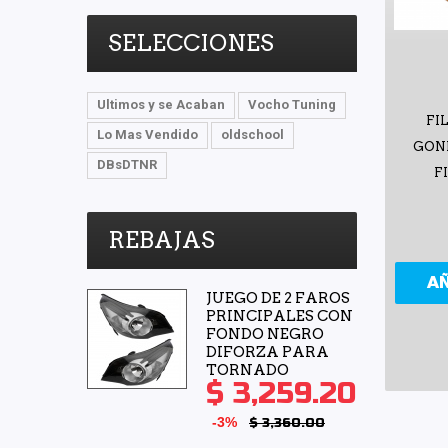
SELECCIONES
Ultimos y se Acaban
Vocho Tuning
FI
Lo Mas Vendido
oldschool
GON
DBsDTNR
F
REBAJAS
A
JUEGO DE 2 FAROS
PRINCIPALES CON
FONDO NEGRO
DIFORZA PARA
TORNADO
$ 3,259.20
-3%
$ 3,360.00