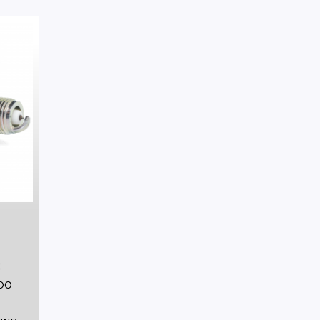
E
ODO