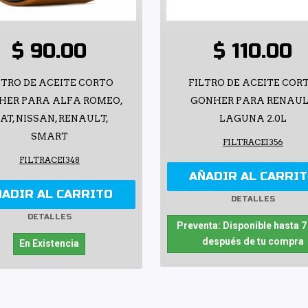
$ 90.00
$ 110.00
LTRO DE ACEITE CORTO
FILTRO DE ACEITE COR
HER PARA ALFA ROMEO,
GONHER PARA RENAU
IAT, NISSAN, RENAULT,
LAGUNA 2.0L
SMART
FILTRACEI356
FILTRACEI348
AÑADIR AL CARRI
ÑADIR AL CARRITO
DETALLES
DETALLES
Preventa: Disponible hasta 7
después de tu compra
En Existencia