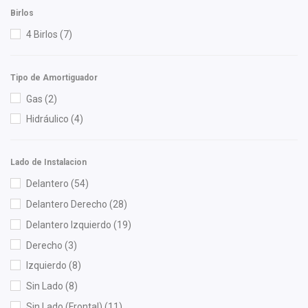
NG
(3)
Birlos
NGK
(2)
4 Birlos
(7)
Nikko
(1)
NSB
(4)
Tipo de Amortiguador
OEP
(11)
Gas
(2)
Polar
(4)
Hidráulico
(4)
Pontic
(2)
PRO FORTUNE
(3)
Lado de Instalacion
Purolator
(1)
Delantero
(54)
Quezada
(3)
Delantero Derecho
(28)
Recal
(80)
Delantero Izquierdo
(19)
Rivsa
(1)
Derecho
(3)
Safety
(7)
Izquierdo
(8)
Scuda
(1)
Sin Lado
(8)
Sehun
(1)
Sin Lado (Frontal)
(11)