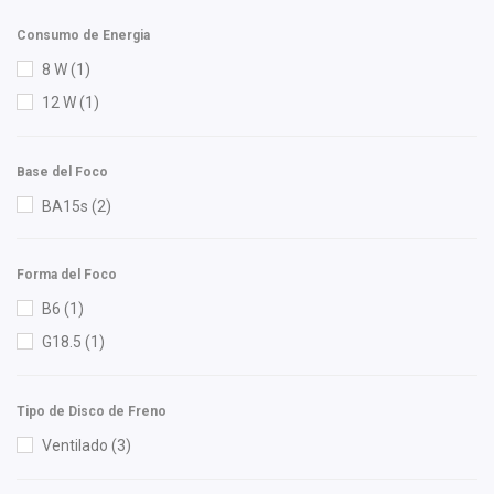
High Filter
(1)
MOTOR
(56)
HO
(1)
Consumo de Energia
RADIADOR
(3)
HUSHAN
(2)
8 W
(1)
Ina
(1)
12 W
(1)
ISAKA
(9)
K'nadian
(1)
Base del Foco
KEM
(1)
BA15s
(2)
Luk
(1)
Lusac
(1)
Forma del Foco
M Series
(3)
B6
(1)
Meistersatz
(1)
G18.5
(1)
Miller
(1)
Moresa
(3)
Tipo de Disco de Freno
MOTORFIL
(1)
Ventilado
(3)
MTE-THOMSON
(3)