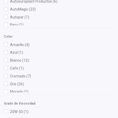
Autoeuroplast Productos
(6)
AutoMagic
(23)
Autopar
(1)
Beru
(1)
Best Cooling
(4)
Color
BOGE
(3)
Amarillo
(4)
Bosch
(7)
Azul
(1)
Brembo
(3)
Blanco
(12)
Bruck
(48)
Cafe
(1)
Cahsa
(7)
Cromado
(7)
Cauplas
(20)
Gris
(26)
Chacatech Pro
(11)
Morado
(1)
Chromite
(2)
Naranja
(1)
Contitech
(3)
Grado de Viscosidad
Negro
(152)
Cuna Encantada
(1)
20W-50
(1)
Verde
(1)