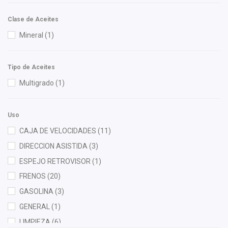
Dai
(8)
Delphi
(1)
Clase de Aceites
DEPO
(7)
Mineral
(1)
Diforza
(18)
dph
(1)
Tipo de Aceites
EGP
(2)
Multigrado
(1)
Federal Mogul
(1)
FP
(1)
Uso
Fritec
(6)
CAJA DE VELOCIDADES
(11)
Gates
(1)
DIRECCION ASISTIDA
(3)
General Motors (Original)
(44)
ESPEJO RETROVISOR
(1)
Gogo Parts
(1)
FRENOS
(20)
Gonher
(5)
GASOLINA
(3)
Hella
(9)
GENERAL
(1)
Herta
(3)
LIMPIEZA
(6)