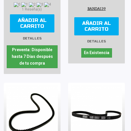
BANDA139
1 Reseña(s)
AÑADIR AL
AÑADIR AL
CARRITO
CARRITO
DETALLES
DETALLES
Preventa: Disponible
En Existencia
hasta 7 Días después
de tu compra