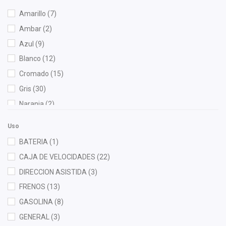
Bosch
(9)
Amarillo
(7)
Brembo
(2)
Ambar
(2)
Bruck
(129)
Azul
(9)
Cahsa
(1)
Blanco
(12)
Cauplas
(45)
Cromado
(15)
Chacatech Pro
(7)
Gris
(30)
Contitech
(1)
Naranja
(2)
Cuna Encantada
(1)
Negro
(240)
Dai
(9)
Uso
Rojo
(5)
Denso
(1)
BATERIA
(1)
Verde
(6)
DEPO
(5)
CAJA DE VELOCIDADES
(22)
Diforza
(25)
DIRECCION ASISTIDA
(3)
Dynamik
(2)
FRENOS
(13)
Euroespaña
(2)
GASOLINA
(8)
FAG
(2)
GENERAL
(3)