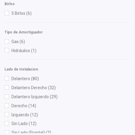
M Series
(6)
Birlos
Mann Filter
(4)
5 Birlos
(6)
Master Cut
(1)
Meistersatz
(1)
Tipo de Amortiguador
Miller
(1)
Gas
(6)
Mirsa Mikas Infante Ruiz
(2)
Hidráulico
(1)
MOOG
(1)
Moresa
(3)
Lado de Instalacion
MOTORFIL
(1)
Delantero
(80)
MTE-THOMSON
(2)
Delantero Derecho
(32)
NGK
(5)
Delantero Izquierdo
(29)
Nikko
(1)
Derecho
(14)
NSB
(5)
Izquierdo
(12)
OEP
(17)
Sin Lado
(12)
Polar
(2)
Sin Lado (Frontal)
(2)