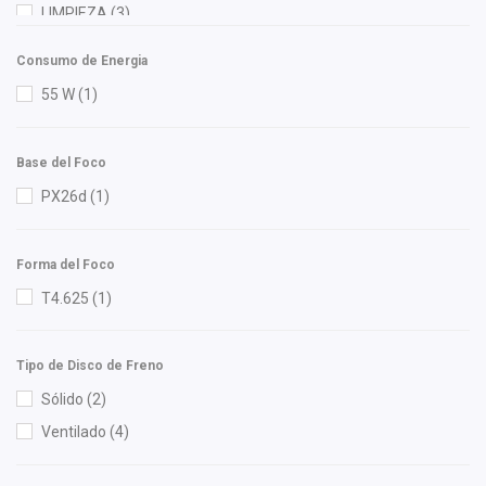
Febi
(5)
LIMPIEZA
(3)
Forcetec
(3)
MOTOR
(124)
Consumo de Energia
FP
(2)
RADIADOR
(9)
55 W
(1)
Fritec
(4)
Gates
(5)
Base del Foco
Gonher
(8)
PX26d
(1)
Graf
(1)
Hella
(6)
Forma del Foco
Herta
(7)
T4.625
(1)
HUSHAN
(5)
Ina
(1)
Ingel
(1)
Tipo de Disco de Freno
Injetech
(7)
Sólido
(2)
Interfil
(2)
Ventilado
(4)
ISAKA
(7)