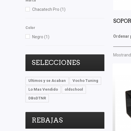
Marca
Chacatech Pro
(1)
SOPO
Color
Ordenar 
Negro
(1)
Mostrando
SELECCIONES
Ultimos y se Acaban
Vocho Tuning
Lo Mas Vendido
oldschool
DBsDTNR
REBAJAS