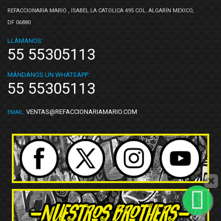
Yokomitsu
(6)
REFACCIONARIA MARIO , ISABEL LA CATOLICA 495 COL. ALGARÍN MEXICO,
ZUBEHOR
(4)
DF 06880
LLÁMANOS:
55 55305113
MÁNDANOS UN WHATSAPP:
55 55305113
VENTAS@REFACCIONARIAMARIO.COM
EMAIL: