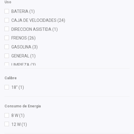
Contitech
(1)
Uso
Verde
(1)
Corteco
(1)
BATERIA
(1)
Cuna Encantada
(1)
CAJA DE VELOCIDADES
(24)
Dai
(15)
DIRECCION ASISTIDA
(1)
Febi
(2)
FRENOS
(26)
Flotamex
(1)
GASOLINA
(3)
FP
(5)
GENERAL
(1)
Fritec
(2)
LIMPIEZA
(3)
Gates
(4)
MOTOR
(93)
Calibre
Gonher
(9)
RADIADOR
(8)
18"
(1)
Hastings
(1)
Hella
(5)
Consumo de Energia
Herta
(1)
8 W
(1)
High Filter
(1)
12 W
(1)
HO
(2)