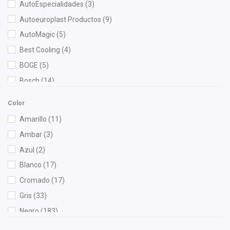
AutoEspecialidades
(3)
Autoeuroplast Productos
(9)
AutoMagic
(5)
Best Cooling
(4)
BOGE
(5)
Bosch
(14)
Brembo
(2)
Color
Bruck
(57)
Amarillo
(11)
BSK
(1)
Ambar
(3)
Cahsa
(8)
Azul
(2)
Cauplas
(6)
Blanco
(17)
Chacatech Pro
(3)
Cromado
(17)
Champion
(1)
Gris
(33)
Clemex
(3)
Negro
(183)
Clevite
(3)
Rojo
(4)