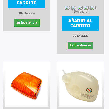
CARRITO
1 Reseña(s)
DETALLES
AÑADIR AL
En Existencia
CARRITO
DETALLES
En Existencia