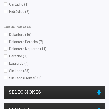
Moresa
(5)
Cartucho
(1)
MOTORFIL
(1)
Hidráulico
(2)
NGK
(2)
NSB
(1)
Lado de Instalacion
NTN
(1)
Delantero
(46)
OEP
(13)
Delantero Derecho
(7)
Polar
(1)
Delantero Izquierdo
(11)
Pontic
(1)
Derecho
(3)
Purolator
(1)
Izquierdo
(4)
Quezada
(1)
Sin Lado
(33)
Raybestos
(2)
Sin Lado (Frontal)
(1)
Recal
(175)
Sin Lado (Posterior)
(1)
Safety
(4)
SELECCIONES
Trasero
(18)
Shift It
(7)
Trasero Derecho
(5)
SKF
(1)
Trasero Izquierdo
(5)