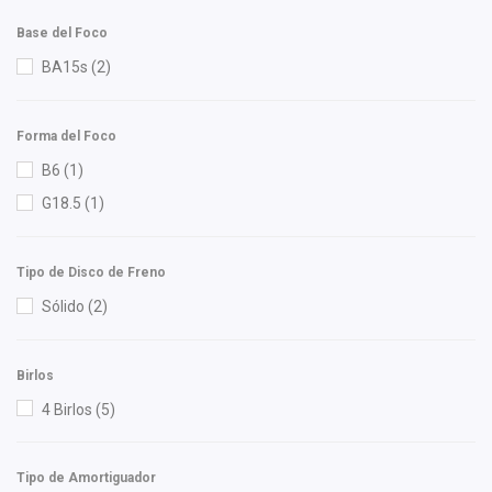
IAP
(2)
Base del Foco
IEA
(2)
BA15s
(2)
Ingel
(1)
Injetech
(1)
Interfil
(2)
Forma del Foco
K'nadian
(1)
B6
(1)
KEM
(3)
G18.5
(1)
KWX
(1)
Luk
(2)
Tipo de Disco de Freno
Lusac
(4)
Sólido
(2)
M Series
(5)
Mann Filter
(1)
Birlos
Master Cut
(1)
4 Birlos
(5)
Meistersatz
(1)
Mirsa Mikas Infante Ruiz
(11)
Tipo de Amortiguador