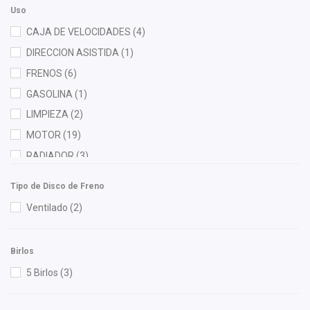
Uso
Injetech
(3)
CAJA DE VELOCIDADES
(4)
Interfil
(1)
DIRECCION ASISTIDA
(1)
KEM
(1)
FRENOS
(6)
Mann Filter
(1)
GASOLINA
(1)
Master Cut
(1)
LIMPIEZA
(2)
NGK
(1)
MOTOR
(19)
OEP
(4)
RADIADOR
(3)
Polar
(2)
Recal
(8)
Tipo de Disco de Freno
Safety
(2)
Ventilado
(2)
Shift It
(4)
SIMYI
(2)
Birlos
Strunker
(1)
5 Birlos
(3)
SYD
(5)
TMK
(1)