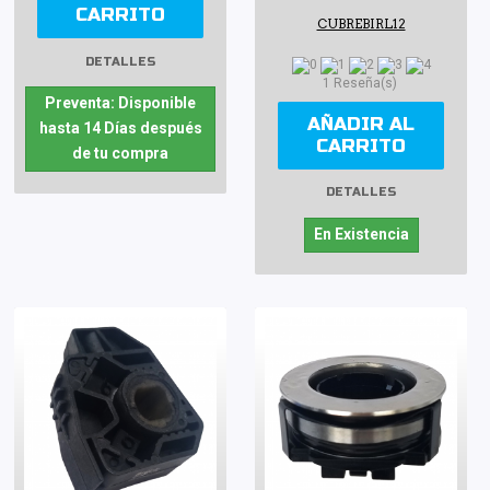
CARRITO
CUBREBIRL12
DETALLES
1 Reseña(s)
Preventa: Disponible
AÑADIR AL
hasta 14 Días después
CARRITO
de tu compra
DETALLES
En Existencia