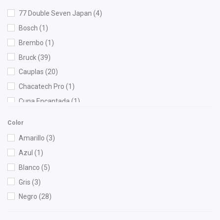
77 Double Seven Japan
(4)
Bosch
(1)
Brembo
(1)
Bruck
(39)
Cauplas
(20)
Chacatech Pro
(1)
Cuna Encantada
(1)
Dai
(1)
Color
DEPO
(1)
Amarillo
(3)
Diforza
(5)
Azul
(1)
Dynamik
(1)
Blanco
(5)
Fritec
(2)
Gris
(3)
Gonher
(6)
Negro
(28)
Herta
(2)
HO
(1)