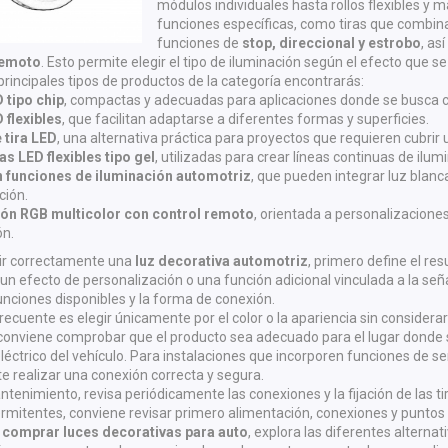
módulos individuales hasta rollos flexibles y 
funciones específicas, como tiras que combi
funciones de
stop, direccional y estrobo
, as
remoto
. Esto permite elegir el tipo de iluminación según el efecto que s
 principales tipos de productos de la categoría encontrarás:
 tipo chip
, compactas y adecuadas para aplicaciones donde se busca c
 flexibles
, que facilitan adaptarse a diferentes formas y superficies.
 tira LED
, una alternativa práctica para proyectos que requieren cubrir
 LED flexibles tipo gel
, utilizadas para crear líneas continuas de ilum
n funciones de iluminación automotriz
, que pueden integrar luz blanc
ción.
ión RGB multicolor con control remoto
, orientada a personalizaciones
ón.
ir correctamente una
luz decorativa automotriz
, primero define el re
 un efecto de personalización o una función adicional vinculada a la señal
funciones disponibles y la forma de conexión.
recuente es elegir únicamente por el color o la apariencia sin considerar 
onviene comprobar que el producto sea adecuado para el lugar donde se
léctrico del vehículo. Para instalaciones que incorporen funciones de s
e realizar una conexión correcta y segura.
enimiento, revisa periódicamente las conexiones y la fijación de las ti
termitentes, conviene revisar primero alimentación, conexiones y puntos 
s
comprar luces decorativas para auto
, explora las diferentes alternat