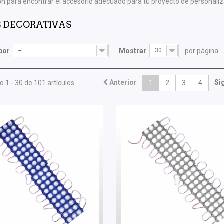
ón para encontrar el accesorio adecuado para tu proyecto de personaliz
S DECORATIVAS
por
--
Mostrar
30
por página
Anterior
Si
 1 - 30 de 101 artículos
1
2
3
4