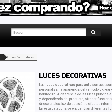
s
Luces Decorativas
LUCES DECORATIVAS
Las
luces decorativas para auto
son accesori
personalizar la apariencia del vehículo y crear
habitáculo. A diferencia de las luces principal
y, dependiendo del producto, ofrecer funcione
direccionales, luz de posición o efectos interm
En esta categoría se encuentran diferentes f