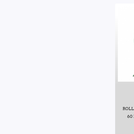
ROLL
60