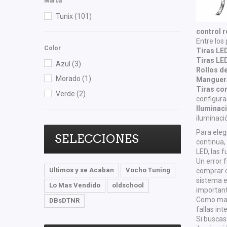
Marca
Tunix
(101)
control 
Entre los
Color
Tiras LED
Tiras LED
Azul
(3)
Rollos de
Morado
(1)
Mangueras
Tiras co
Verde
(2)
configura
Iluminac
iluminaci
Para eleg
SELECCIONES
continua,
LED, las 
Un error f
Ultimos y se Acaban
Vocho Tuning
comprar c
sistema e
Lo Mas Vendido
oldschool
important
Como mant
DBsDTNR
fallas in
Si busca