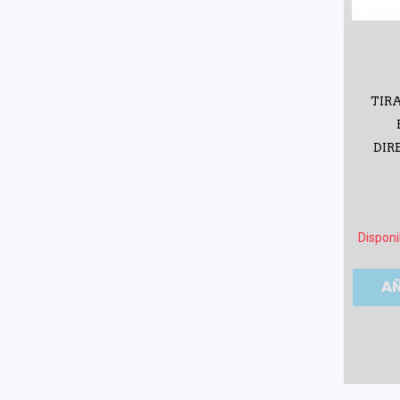
TIRA
DIR
Disponi
A