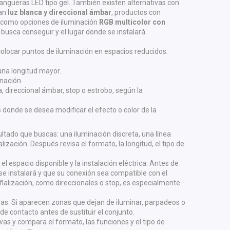
mangueras LED tipo gel. También existen alternativas con
nan
luz blanca y direccional ámbar
, productos con
í como opciones de iluminación
RGB multicolor con
e busca conseguir y el lugar donde se instalará.
olocar puntos de iluminación en espacios reducidos.
 una longitud mayor.
inación.
a, direccional ámbar, stop o estrobo, según la
 donde se desea modificar el efecto o color de la
sultado que buscas: una iluminación discreta, una línea
ización. Después revisa el formato, la longitud, el tipo de
el espacio disponible y la instalación eléctrica. Antes de
 instalará y que su conexión sea compatible con el
eñalización, como direccionales o stop, es especialmente
ras. Si aparecen zonas que dejan de iluminar, parpadeos o
de contacto antes de sustituir el conjunto.
ivas y compara el formato, las funciones y el tipo de