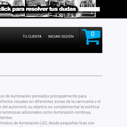
0
TU CUENTA
INICIAR SESIÓN
os de iluminación pensados principalmente para
 efectos visuales en diferentes zonas de la carrocería o el
es del automóvil, su objetivo es complementar la estética
s luminosas adicionales como iluminación continua,
itentes.
ormatos de iluminación LED, desde pequeñas tiras con