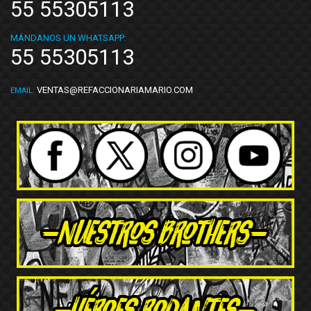
55 55305113
MÁNDANOS UN WHATSAPP:
55 55305113
VENTAS@REFACCIONARIAMARIO.COM
EMAIL: