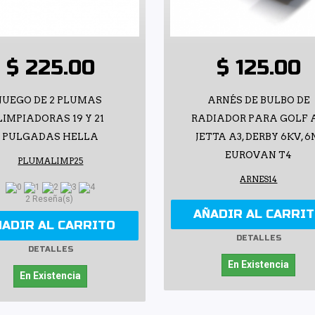
$ 225.00
$ 125.00
JUEGO DE 2 PLUMAS
ARNÉS DE BULBO DE
LIMPIADORAS 19 Y 21
RADIADOR PARA GOLF A
PULGADAS HELLA
JETTA A3, DERBY 6KV, 6
EUROVAN T4
PLUMALIMP25
ARNES14
2 Reseña(s)
AÑADIR AL CARRI
ÑADIR AL CARRITO
DETALLES
DETALLES
En Existencia
En Existencia