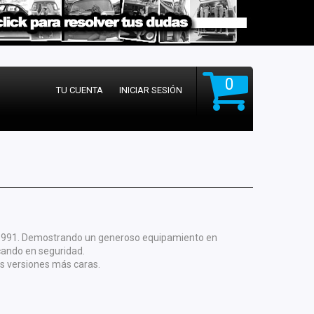
0
TU CUENTA
INICIAR SESIÓN
 1991. Demostrando un generoso equipamiento en
cando en seguridad.
as versiones más caras.