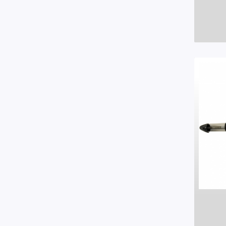
Tunix
(2)
Unicar
(2)
V-WIN
(1)
Valeo
(3)
Volkswagen (Original)
(20)
Voltmax
(9)
VP
(1)
Yokomitsu
(18)
YS
(1)
ZUBEHOR
(5)