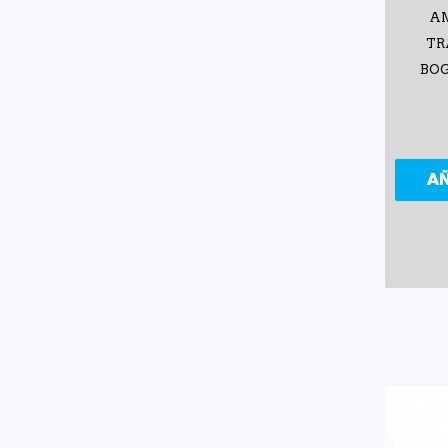
A
TR
BOG
A