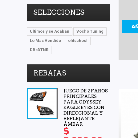
Miller
(1)
Trasero Derecho
(4)
SELECCIONES
Mirsa Mikas Infante Ruiz
(10)
Trasero Izquierdo
(4)
A
MOOG
(1)
Ultimos y se Acaban
Vocho Tuning
Moresa
(2)
Lo Mas Vendido
oldschool
MOTORFIL
(2)
DBsDTNR
NGK
(4)
NSB
(4)
REBAJAS
NTN
(1)
OEP
(17)
JUEGO DE 2 FAROS
OTN
(1)
PRINCIPALES
Polar
(3)
PARA ODYSSEY
EAGLE EYES CON
Polyway
(1)
DIRECCIONAL Y
REFLEJANTE
PRO FORTUNE
(2)
ÁMBAR
Purolator
(2)
$
Quezada
(2)