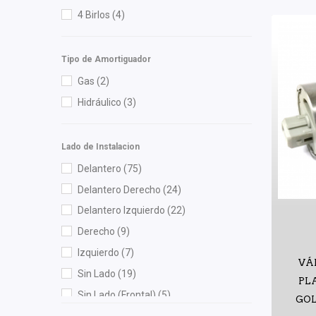
4 Birlos
(4)
Hella
(3)
Herta
(5)
Tipo de Amortiguador
HUSHAN
(3)
Gas
(2)
Ingel
(2)
Hidráulico
(3)
Ingenieria en Plasticos Cortes
(1)
Injetech
(11)
ISAKA
(6)
Lado de Instalacion
KEM
(3)
Delantero
(75)
Luk
(2)
Delantero Derecho
(24)
Lusac
(2)
Delantero Izquierdo
(22)
M Series
(10)
Derecho
(9)
Mag Marelli
(1)
Izquierdo
(7)
VÁ
Mann Filter
(1)
Sin Lado
(19)
PL
Master Cut
(1)
Sin Lado (Frontal)
(5)
GOLF
Meistersatz
(4)
Trasero
(35)