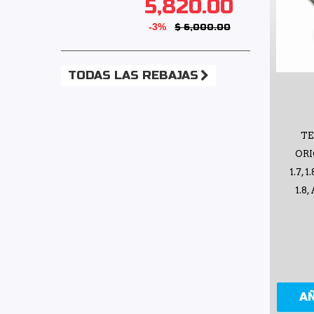
5,820.00
Raybestos
(1)
-3%
$ 6,000.00
Recal
(90)
Rivsa
(1)
TODAS LAS REBAJAS
Safety
(9)
Shift It
(21)
SIMYI
(6)
T
SKF
(1)
ORI
Speedymexx
(8)
1.7, 
Sunvisors Mexico
(1)
1.8,
Superseal
(6)
Tebo
(4)
TF Victor
(7)
TMK
(2)
TomCo
(7)
A
Top Engine
(12)