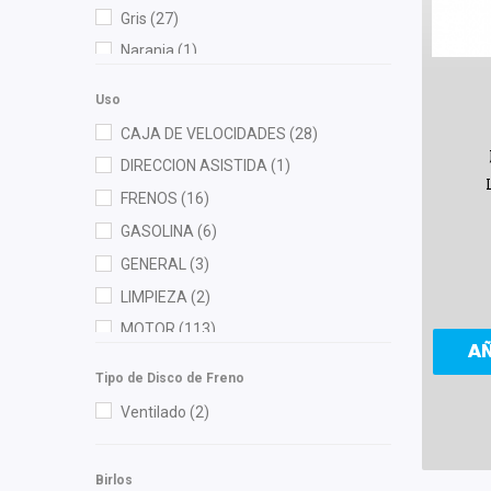
Cauplas
(30)
Gris
(27)
Chacatech Pro
(10)
Naranja
(1)
Champion
(3)
Negro
(223)
Clevite
(2)
Uso
Rojo
(7)
Cofana
(1)
CAJA DE VELOCIDADES
(28)
Verde
(3)
Contitech
(6)
DIRECCION ASISTIDA
(1)
Cuna Encantada
(1)
FRENOS
(16)
Dai
(11)
GASOLINA
(6)
DEPO
(18)
GENERAL
(3)
Diforza
(12)
LIMPIEZA
(2)
FAG
(2)
MOTOR
(113)
A
Febi
(3)
RADIADOR
(2)
Tipo de Disco de Freno
FP
(5)
Ventilado
(2)
Fritec
(5)
Gates
(4)
Birlos
Gonher
(10)