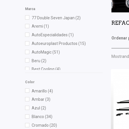
Marca
77 Double Seven Japan
(2)
REFAC
Aremi
(1)
AutoEspecialidades
(1)
Ordenar 
Autoeuroplast Productos
(15)
AutoMagic
(51)
Mostrando
Beru
(2)
Best Cooling
(4)
BOGE
(4)
Color
Bosch
(11)
Amarillo
(4)
Brembo
(3)
Ambar
(3)
Bruck
(107)
Azul
(2)
BSK
(1)
Blanco
(34)
Cahsa
(5)
Cromado
(20)