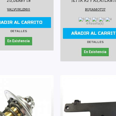
2.0, DERBY 1.8
JETTA A2 Y A3, ATLANT
VALVURLEN10
BUJIAMOT27
ÑADIR AL CARRITO
4 Reseña(s)
DETALLES
AÑADIR AL CARRI
En Existencia
DETALLES
En Existencia