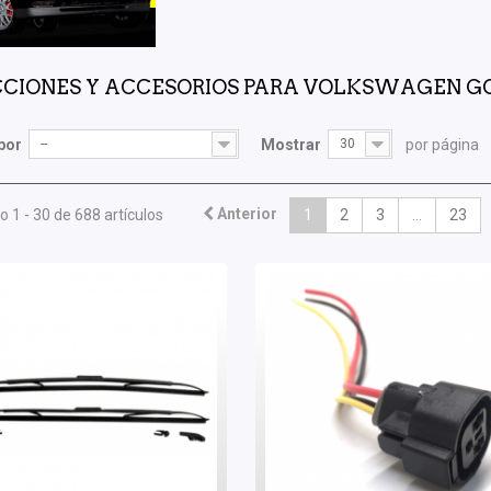
CIONES Y ACCESORIOS PARA VOLKSWAGEN GOL
por
--
Mostrar
30
por página
Anterior
 1 - 30 de 688 artículos
1
2
3
...
23