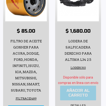
$ 85.00
$ 1,680.00
FILTRO DE ACEITE
LODERA DE
GONHER PARA
SALPICADERA
ACURA, DODGE,
DERECHO PARA
FORD, HONDA,
ALTIMA L34 2.5
INFINITI, ISUZU,
LODER1310
KIA, MAZDA,
Disponible sólo para
MITSUBISHI,
compras en línea con envío
NISSAN, SMART,
AÑADIR AL
SUBARU, TOYOTA
CARRITO
FILTRACEI489
DETALLES