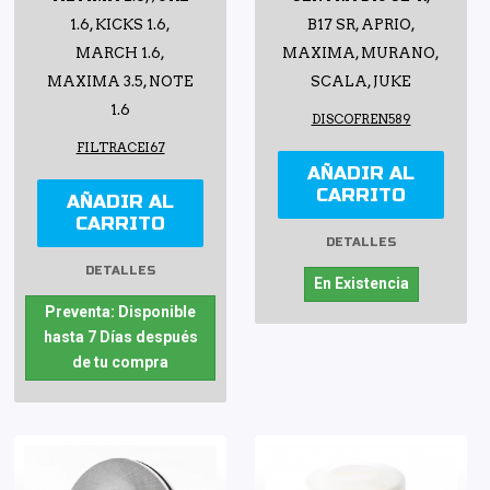
1.6, KICKS 1.6,
B17 SR, APRIO,
MARCH 1.6,
MAXIMA, MURANO,
MAXIMA 3.5, NOTE
SCALA, JUKE
1.6
DISCOFREN589
FILTRACEI67
AÑADIR AL
CARRITO
AÑADIR AL
CARRITO
DETALLES
DETALLES
En Existencia
Preventa: Disponible
hasta 7 Días después
de tu compra