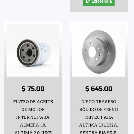
En Existencia
$ 75.00
$ 645.00
FILTRO DE ACEITE
DISCO TRASERO
DE MOTOR
SÓLIDO DE FRENO
INTERFIL PARA
FRITEC PARA
ALMERA 1.8,
ALTIMA L31, L32A,
ALTIMA 2.0, JUKE
SENTRA B16 SE-R,