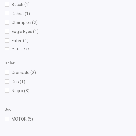
Bosch
(1)
Cahsa
(1)
Champion
(2)
Eagle Eyes
(1)
Fritec
(1)
Gates
(2)
Gogo Parts
(1)
Color
Gonher
(10)
Cromado
(2)
Interfil
(1)
Gris
(1)
NGK
(2)
Negro
(3)
Recal
(1)
TMK
(1)
Uso
Totalparts
(1)
MOTOR
(5)
Volkswagen (Original)
(1)
Yokomitsu
(1)