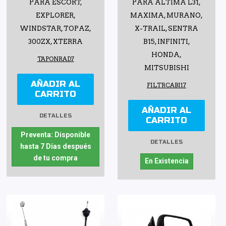
PARA ESCORT,
PARA ALTIMA L31,
EXPLORER,
MAXIMA, MURANO,
WINDSTAR, TOPAZ,
X-TRAIL, SENTRA
300ZX, XTERRA
B15, INFINITI,
HONDA,
TAPONRAD7
MITSUBISHI
AÑADIR AL
FILTRCABI17
CARRITO
AÑADIR AL
DETALLES
CARRITO
Preventa: Disponible
DETALLES
hasta 7 Días después
de tu compra
En Existencia