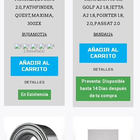
2.0, PATHFINDER,
GOLF A2 1.8, JETTA
QUEST, MAXIMA,
A2 1.8, POINTER 1.8,
300ZX
2.0, PASSAT 2.0
BUJIAMOT24
BANDA124
AÑADIR AL
2 Reseña(s)
CARRITO
AÑADIR AL
CARRITO
DETALLES
Preventa: Disponible
DETALLES
hasta 14 Días después
En Existencia
de tu compra