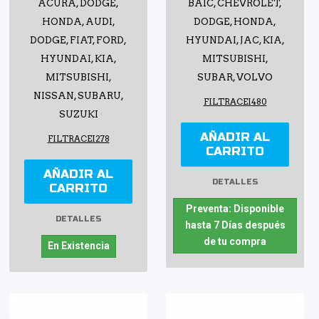
ACURA, DODGE,
BAIC, CHEVROLET,
HONDA, AUDI,
DODGE, HONDA,
DODGE, FIAT, FORD,
HYUNDAI, JAC, KIA,
HYUNDAI, KIA,
MITSUBISHI,
MITSUBISHI,
SUBAR, VOLVO
NISSAN, SUBARU,
FILTRACEI480
SUZUKI
AÑADIR AL
FILTRACEI278
CARRITO
AÑADIR AL
DETALLES
CARRITO
Preventa: Disponible
DETALLES
hasta 7 Días después
de tu compra
En Existencia