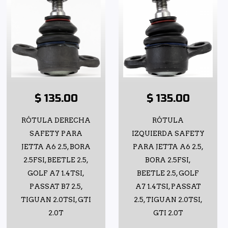
$ 135.00
$ 135.00
RÓTULA DERECHA
RÓTULA
SAFETY PARA
IZQUIERDA SAFETY
JETTA A6 2.5, BORA
PARA JETTA A6 2.5,
2.5FSI, BEETLE 2.5,
BORA 2.5FSI,
GOLF A7 1.4TSI,
BEETLE 2.5, GOLF
PASSAT B7 2.5,
A7 1.4TSI, PASSAT
TIGUAN 2.0TSI, GTI
2.5, TIGUAN 2.0TSI,
2.0T
GTI 2.0T