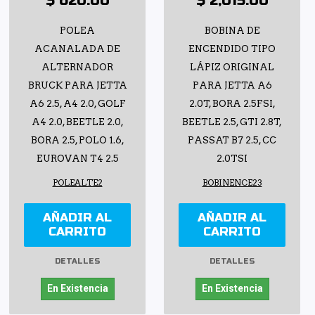
$ 620.00
$ 2,015.00
POLEA
BOBINA DE
ACANALADA DE
ENCENDIDO TIPO
ALTERNADOR
LÁPIZ ORIGINAL
BRUCK PARA JETTA
PARA JETTA A6
A6 2.5, A4 2.0, GOLF
2.0T, BORA 2.5FSI,
A4 2.0, BEETLE 2.0,
BEETLE 2.5, GTI 2.8T,
BORA 2.5, POLO 1.6,
PASSAT B7 2.5, CC
EUROVAN T4 2.5
2.0TSI
POLEALTE2
BOBINENCE23
AÑADIR AL
AÑADIR AL
CARRITO
CARRITO
DETALLES
DETALLES
En Existencia
En Existencia