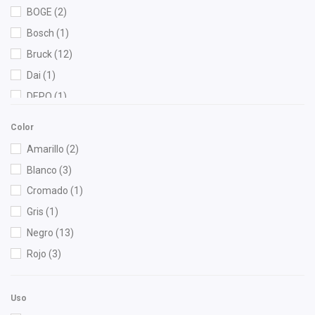
BOGE
(2)
Bosch
(1)
Bruck
(12)
Dai
(1)
DEPO
(1)
Diforza
(1)
Color
Fritec
(1)
Amarillo
(2)
Gonher
(6)
Blanco
(3)
HUSHAN
(2)
Cromado
(1)
Injetech
(2)
Gris
(1)
Interfil
(1)
Negro
(13)
M Series
(1)
Rojo
(3)
Mann Filter
(1)
Melling
(1)
Uso
Moresa
(1)