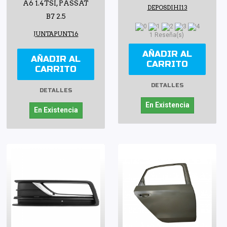
A6 1.4TSI, PASSAT
DEPOSDIHI13
B7 2.5
JUNTAPUNT16
1 Reseña(s)
AÑADIR AL
AÑADIR AL
CARRITO
CARRITO
DETALLES
DETALLES
En Existencia
En Existencia