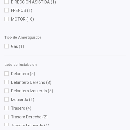
DIRECCION ASISTIDA
(1)
NGK
(2)
FRENOS
(1)
OEP
(1)
MOTOR
(16)
Pagid
(1)
Polar
(2)
Tipo de Amortiguador
Safety
(2)
Gas
(1)
Shift It
(11)
SIMYI
(4)
Lado de Instalacion
SYD
(2)
Delantero
(5)
Tebo
(2)
Delantero Derecho
(8)
TomCo
(1)
Delantero Izquierdo
(8)
Totalparts
(3)
Izquierdo
(1)
Tunix
(1)
Trasero
(4)
Volkswagen (Original)
(7)
Trasero Derecho
(2)
Yokomitsu
(1)
Trasero Izquierdo
(1)