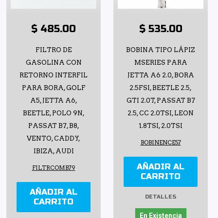
$ 485.00
$ 535.00
FILTRO DE
BOBINA TIPO LÁPIZ
GASOLINA CON
MSERIES PARA
RETORNO INTERFIL
JETTA A6 2.0, BORA
PARA BORA, GOLF
2.5FSI, BEETLE 2.5,
A5, JETTA A6,
GTI 2.0T, PASSAT B7
BEETLE, POLO 9N,
2.5, CC 2.0TSI, LEON
PASSAT B7, B8,
1.8TSI, 2.0TSI
VENTO, CADDY,
BOBINENCE57
IBIZA, AUDI
AÑADIR AL
FILTRCOMB79
CARRITO
AÑADIR AL
DETALLES
CARRITO
En Existencia