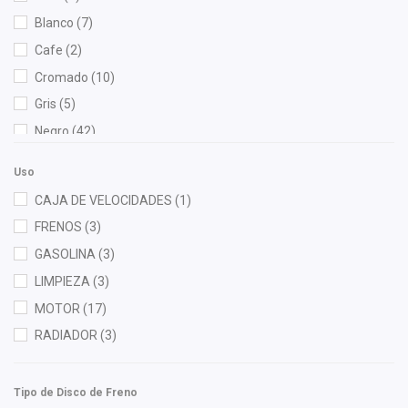
Champion
(1)
Blanco
(7)
Dai
(2)
Cafe
(2)
Denso
(1)
Cromado
(10)
DEPO
(7)
Gris
(5)
Diforza
(8)
Negro
(42)
FP
(2)
Rojo
(2)
Fritec
(3)
Uso
Gates
(1)
CAJA DE VELOCIDADES
(1)
Gogo Parts
(1)
FRENOS
(3)
Gonher
(6)
GASOLINA
(3)
Hella
(3)
LIMPIEZA
(3)
Herta
(1)
MOTOR
(17)
HUSHAN
(2)
RADIADOR
(3)
Injetech
(4)
Interfil
(1)
Tipo de Disco de Freno