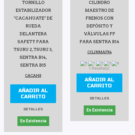
TORNILLO
CILINDRO
ESTABILIZADOR
MAESTRO DE
"CACAHUATE" DE
FRENOS CON
RUEDA
DEPÓSITO Y
DELANTERA
VÁLVULAS FP
SAFETY PARA
PARA SENTRA B14
TSURU 2, TSURU 3,
CILINMAFR4
SENTRA B14,
SENTRA B15
1 Reseña(s)
CACAH8
AÑADIR AL
CARRITO
AÑADIR AL
CARRITO
DETALLES
DETALLES
En Existencia
En Existencia