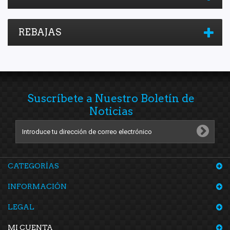
Top Engine
(1)
Totalparts
(4)
REBAJAS
Unicar
(2)
YCC
(1)
Yokomitsu
(27)
YYM
(3)
Suscríbete a Nuestro Boletín de
Noticias
CATEGORÍAS
INFORMACIÓN
LEGAL
MI CUENTA