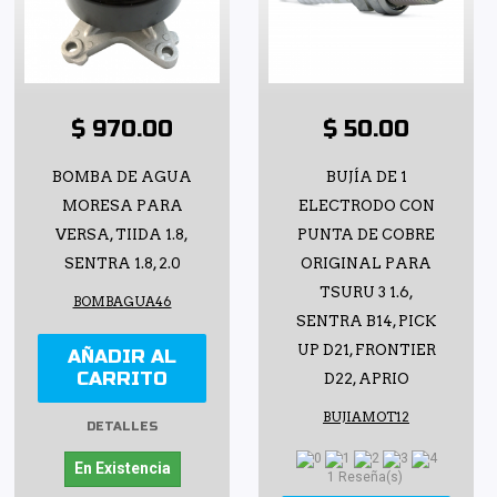
$ 970.00
$ 50.00
BOMBA DE AGUA
BUJÍA DE 1
MORESA PARA
ELECTRODO CON
VERSA, TIIDA 1.8,
PUNTA DE COBRE
SENTRA 1.8, 2.0
ORIGINAL PARA
TSURU 3 1.6,
BOMBAGUA46
SENTRA B14, PICK
UP D21, FRONTIER
AÑADIR AL
CARRITO
D22, APRIO
BUJIAMOT12
DETALLES
En Existencia
1 Reseña(s)