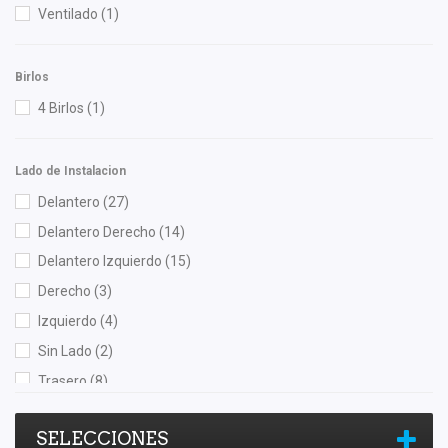
ISAKA
(4)
Ventilado
(1)
KEM
(3)
Moresa
(2)
Birlos
MOTORFIL
(2)
4 Birlos
(1)
Nikko
(3)
Nissan (Original)
(9)
Lado de Instalacion
Polar
(7)
Delantero
(27)
Recal
(14)
Delantero Derecho
(14)
Rotek
(1)
Delantero Izquierdo
(15)
Sachs
(1)
Derecho
(3)
Safety
(1)
Izquierdo
(4)
Shift It
(3)
Sin Lado
(2)
Speedymexx
(1)
Trasero
(8)
SYD
(1)
Trasero Derecho
(1)
TomCo
(1)
SELECCIONES
Trasero Izquierdo
(1)