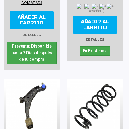
GOMARAD3
1 Reseña(s)
AÑADIR AL
AÑADIR AL
CARRITO
CARRITO
DETALLES
DETALLES
Preventa: Disponible
En Existencia
hasta 7 Días después
de tu compra