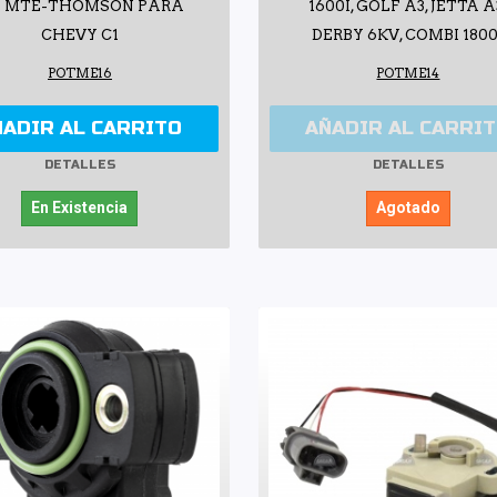
I MTE-THOMSON PARA
1600I, GOLF A3, JETTA A
CHEVY C1
DERBY 6KV, COMBI 1800
POTME16
POTME14
ÑADIR AL CARRITO
AÑADIR AL CARRI
DETALLES
DETALLES
En Existencia
Agotado