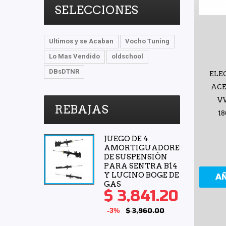
SELECCIONES
Ultimos y se Acaban
Vocho Tuning
Lo Mas Vendido
oldschool
DBsDTNR
ELE
ACE
V
REBAJAS
18
JUEGO DE 4
AMORTIGUADORES
DE SUSPENSIÓN
PARA SENTRA B14
Y LUCINO BOGE DE
A
GAS
$ 3,841.20
-3%
$ 3,960.00