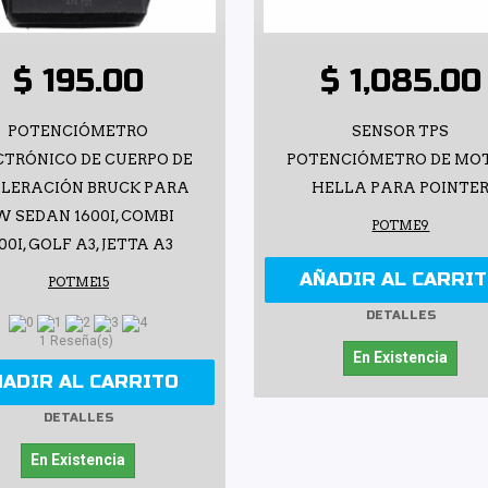
$ 195.00
$ 1,085.00
POTENCIÓMETRO
SENSOR TPS
CTRÓNICO DE CUERPO DE
POTENCIÓMETRO DE MO
LERACIÓN BRUCK PARA
HELLA PARA POINTE
W SEDAN 1600I, COMBI
POTME9
00I, GOLF A3, JETTA A3
AÑADIR AL CARRI
POTME15
DETALLES
1 Reseña(s)
En Existencia
ÑADIR AL CARRITO
DETALLES
En Existencia