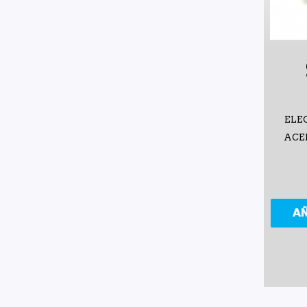
ELE
ACE
A