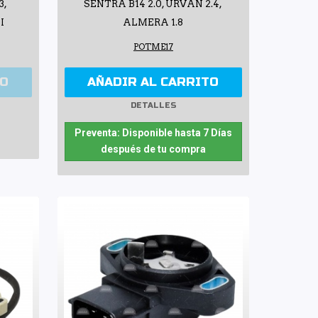
3,
SENTRA B14 2.0, URVAN 2.4,
I
ALMERA 1.8
POTME17
TO
AÑADIR AL CARRITO
DETALLES
Preventa: Disponible hasta 7 Días
después de tu compra