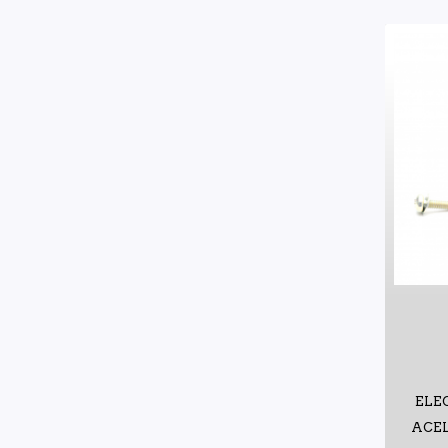
ELE
ACEL