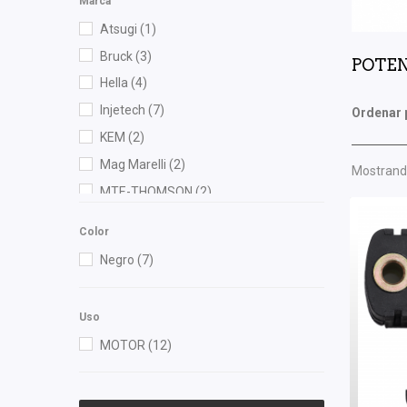
Marca
Atsugi
(1)
Bruck
(3)
POTE
Hella
(4)
Injetech
(7)
Ordenar 
KEM
(2)
Mag Marelli
(2)
Mostrando
MTE-THOMSON
(2)
OEP
(1)
Color
TomCo
(4)
Negro
(7)
Uso
MOTOR
(12)