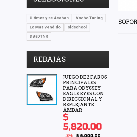
Ultimos y se Acaban
Vocho Tuning
SOPOR
Lo Mas Vendido
oldschool
DBsDTNR
REBAJAS
JUEGO DE 2 FAROS
PRINCIPALES
PARA ODYSSEY
EAGLE EYES CON
DIRECCIONAL Y
REFLEJANTE
ÁMBAR
$
5,820.00
-3%
$ 6,000.00