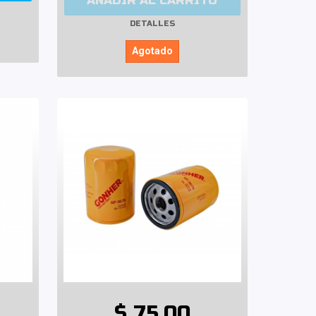
AÑADIR AL CARRITO
DETALLES
Agotado
$ 75.00