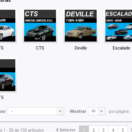
orías
TS
CTS
Deville
Escalade
T5
por
--
Mostrar
30
por página
Anterior
 1 - 30 de 130 artículos
1
2
3
4
5