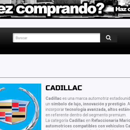
CADILLAC
Cadillac
es una marca automotriz estadouni
un
símbolo de lujo, innovación y prestigio
. 
incorporar
tecnología avanzada, altos están
en referente dentro del segmento premium.
La categoría
Cadillac
en
Refaccionaria Mari
automotrices compatibles con vehículos Ca