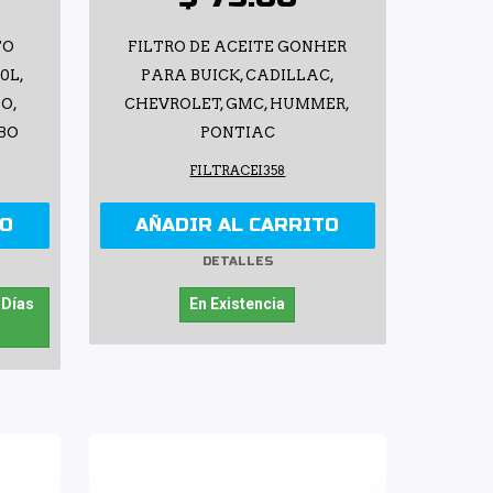
TO
FILTRO DE ACEITE GONHER
0L,
PARA BUICK, CADILLAC,
O,
CHEVROLET, GMC, HUMMER,
RBO
PONTIAC
FILTRACEI358
TO
AÑADIR AL CARRITO
DETALLES
 Días
En Existencia