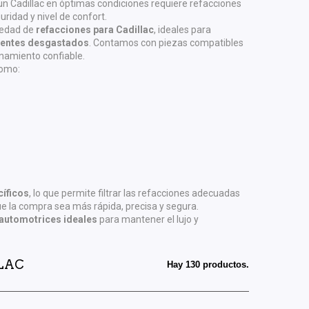
un Cadillac en óptimas condiciones requiere refacciones
idad y nivel de confort.
iedad de
refacciones para Cadillac
, ideales para
nentes desgastados
. Contamos con piezas compatibles
onamiento confiable.
como:
íficos
, lo que permite filtrar las refacciones adecuadas
ue la compra sea más rápida, precisa y segura.
automotrices ideales
para mantener el lujo y
LLAC
Hay 130 productos.