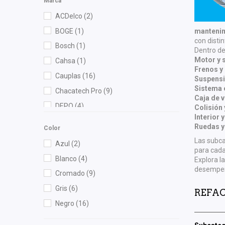
Marca
ACDelco
(2)
BOGE
(1)
mantenim
con disti
Bosch
(1)
Dentro de
Motor y 
Cahsa
(1)
Frenos y
Cauplas
(16)
Suspensi
Sistema 
Chacatech Pro
(9)
Caja de 
DEPO
(4)
Colisión 
Interior
Fram
(1)
Ruedas y
Color
Fritec
(1)
Las subc
Azul
(2)
para cada
Gates
(3)
Blanco
(4)
Explora l
General Motors (Original)
(1)
desempeño
Cromado
(9)
Gonher
(28)
Gris
(6)
REFAC
Lodi
(1)
Negro
(16)
Mann Filter
(1)