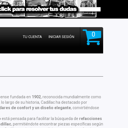
0
TU CUENTA
INICIAR SESIÓN
dense fundada en
1902
, reconocida mundialmente como
A lo largo de su historia, Cadillac ha destacado por
dares de confort y un diseño elegante
, convirtiéndose
o
está pensada para facilitar la búsqueda de
refacciones
dillac
, permitiéndote encontrar piezas específicas según