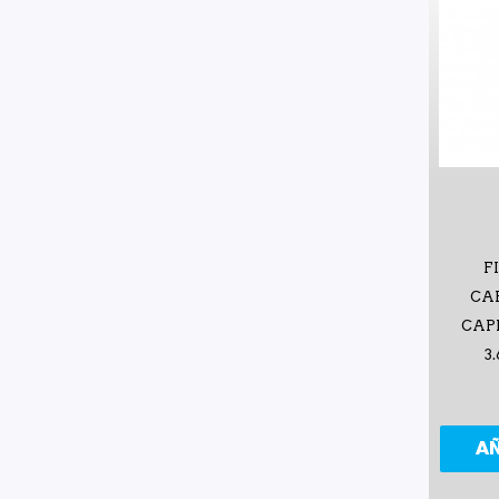
F
CA
CAPR
3
A