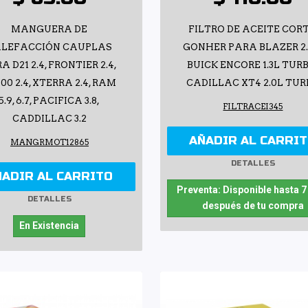
MANGUERA DE
FILTRO DE ACEITE COR
LEFACCIÓN CAUPLAS
GONHER PARA BLAZER 2.
A D21 2.4, FRONTIER 2.4,
BUICK ENCORE 1.3L TURB
00 2.4, XTERRA 2.4, RAM
CADILLAC XT4 2.0L TU
5.9, 6.7, PACIFICA 3.8,
FILTRACEI345
CADDILLAC 3.2
AÑADIR AL CARRI
MANGRMOT12865
DETALLES
ÑADIR AL CARRITO
Preventa: Disponible hasta 7
DETALLES
después de tu compra
En Existencia