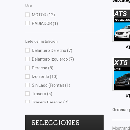
MTE-THOMSON
(1)
Subcateg
Uso
NGK
(8)
MOTOR
(12)
Polar
(4)
RADIADOR
(1)
RUVILLE
(1)
Speedymexx
(39)
Lado de Instalacion
TomCo
(1)
A
Delantero Derecho
(7)
Totalparts
(2)
Delantero Izquierdo
(7)
Yokomitsu
(4)
Derecho
(8)
Izquierdo
(10)
Sin Lado (Frontal)
(1)
Trasero
(5)
X
Trasero Derecho
(2)
Ordenar 
Trasero Izquierdo
(2)
SELECCIONES
Mostrando