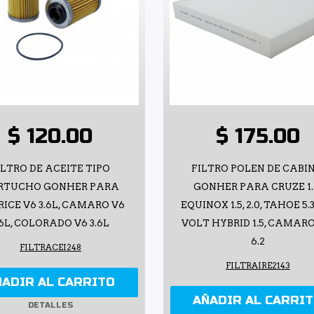
$ 120.00
$ 175.00
ILTRO DE ACEITE TIPO
FILTRO POLEN DE CABI
RTUCHO GONHER PARA
GONHER PARA CRUZE 1.
ICE V6 3.6L, CAMARO V6
EQUINOX 1.5, 2.0, TAHOE 5.3,
.6L, COLORADO V6 3.6L
VOLT HYBRID 1.5, CAMARO 
6.2
FILTRACEI248
FILTRAIRE2143
ÑADIR AL CARRITO
AÑADIR AL CARRI
DETALLES