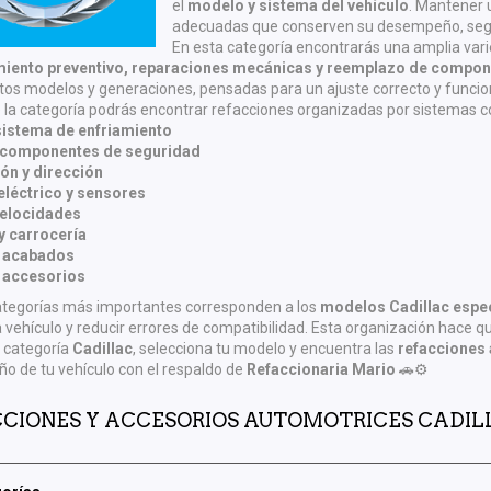
el
modelo y sistema del vehículo
. Mantener 
adecuadas que conserven su desempeño, segur
En esta categoría encontrarás una amplia var
iento preventivo, reparaciones mecánicas y reemplazo de compo
ntos modelos y generaciones, pensadas para un ajuste correcto y funci
 la categoría podrás encontrar refacciones organizadas por sistemas 
sistema de enfriamiento
 componentes de seguridad
ón y dirección
eléctrico y sensores
velocidades
y carrocería
 y acabados
 accesorios
ategorías más importantes corresponden a los
modelos Cadillac espec
 vehículo y reducir errores de compatibilidad. Esta organización hace q
a categoría
Cadillac
, selecciona tu modelo y encuentra las
refacciones 
 de tu vehículo con el respaldo de
Refaccionaria Mario
🚗⚙️
CIONES Y ACCESORIOS AUTOMOTRICES CADI