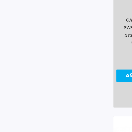
CA
PAR
NP3
A