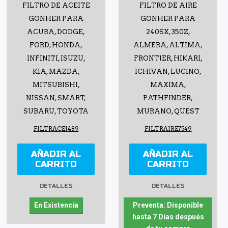
FILTRO DE ACEITE
FILTRO DE AIRE
GONHER PARA
GONHER PARA
ACURA, DODGE,
240SX, 350Z,
FORD, HONDA,
ALMERA, ALTIMA,
INFINITI, ISUZU,
FRONTIER, HIKARI,
KIA, MAZDA,
ICHIVAN, LUCINO,
MITSUBISHI,
MAXIMA,
NISSAN, SMART,
PATHFINDER,
SUBARU, TOYOTA
MURANO, QUEST
FILTRACEI489
FILTRAIRE7549
AÑADIR AL
AÑADIR AL
CARRITO
CARRITO
DETALLES
DETALLES
En Existencia
Preventa: Disponible
hasta 7 Días después