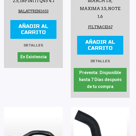
2.5, INFINITI Q45 4.1
MARCH 1.6,
MAXIMA 3.5, NOTE
BALATFREN2653
1.6
AÑADIR AL
FILTRACEI67
CARRITO
AÑADIR AL
DETALLES
CARRITO
En Existencia
DETALLES
Preventa: Disponible
hasta 7 Días después
de tu compra