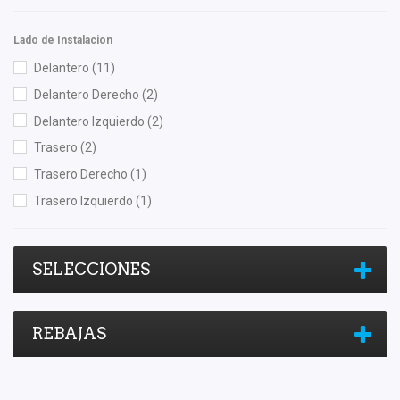
Polar
(1)
Lado de Instalacion
Purolator
(1)
Delantero
(11)
Shift It
(1)
Delantero Derecho
(2)
Yokomitsu
(5)
Delantero Izquierdo
(2)
Trasero
(2)
Trasero Derecho
(1)
Trasero Izquierdo
(1)
SELECCIONES
REBAJAS