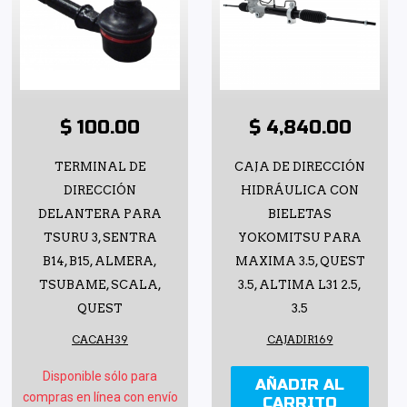
$ 100.00
$ 4,840.00
TERMINAL DE
CAJA DE DIRECCIÓN
DIRECCIÓN
HIDRÁULICA CON
DELANTERA PARA
BIELETAS
TSURU 3, SENTRA
YOKOMITSU PARA
B14, B15, ALMERA,
MAXIMA 3.5, QUEST
TSUBAME, SCALA,
3.5, ALTIMA L31 2.5,
QUEST
3.5
CACAH39
CAJADIR169
Disponible sólo para
AÑADIR AL
compras en línea con envío
CARRITO