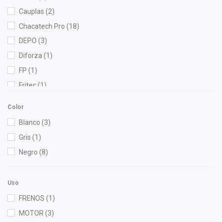
Cauplas
(2)
Chacatech Pro
(18)
DEPO
(3)
Diforza
(1)
FP
(1)
Fritec
(1)
Gogo Parts
(1)
Color
Gonher
(5)
Blanco
(3)
Hella
(1)
Gris
(1)
Injetech
(2)
Negro
(8)
Interfil
(1)
KEM
(1)
Uso
MOTORFIL
(1)
FRENOS
(1)
Nissan (Original)
(2)
MOTOR
(3)
OEP
(1)