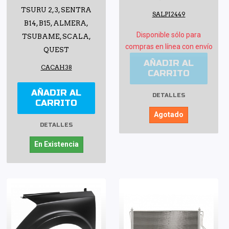
TSURU 2, 3, SENTRA
SALPI2449
B14, B15, ALMERA,
Disponible sólo para
TSUBAME, SCALA,
compras en línea con envío
QUEST
AÑADIR AL
CACAH38
CARRITO
AÑADIR AL
DETALLES
CARRITO
Agotado
DETALLES
En Existencia