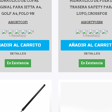
IDRÁULICO DE COFRE
HIDRÁULICO DE PUERT
IGINAL PARA JETTA A4,
TRASERA SAFETY PAR
GOLF A4, POLO 9N
LUPO, CROSSFOX
AMORTCOF1
AMORTPUER8
1 Reseña(s)
5 Reseña(s)
ÑADIR AL CARRITO
AÑADIR AL CARRI
DETALLES
DETALLES
En Existencia
En Existencia