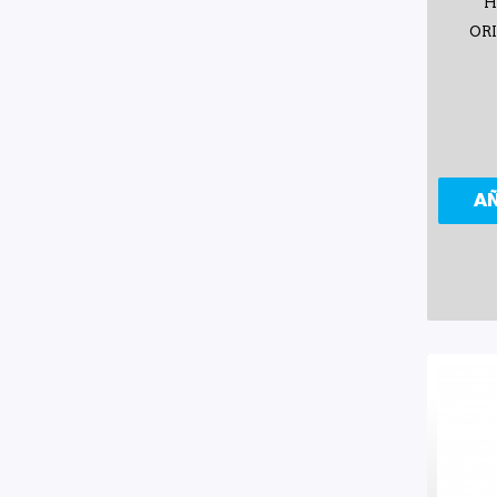
H
OR
A