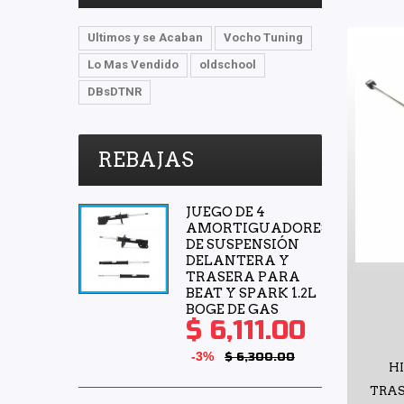
Trasero Izquierdo
(11)
Ultimos y se Acaban
Vocho Tuning
Lo Mas Vendido
oldschool
DBsDTNR
REBAJAS
JUEGO DE 4
AMORTIGUADORES
DE SUSPENSIÓN
DELANTERA Y
TRASERA PARA
BEAT Y SPARK 1.2L
BOGE DE GAS
$ 6,111.00
-3%
$ 6,300.00
H
TRAS