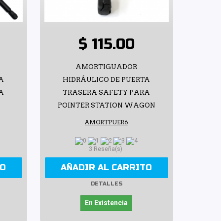
$ 115.00
AMORTIGUADOR
A
HIDRÁULICO DE PUERTA
A
TRASERA SAFETY PARA
POINTER STATION WAGON
AMORTPUER6
3 Reseña(s)
TO
AÑADIR AL CARRITO
DETALLES
En Existencia