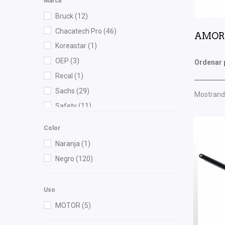
Marca
Bruck
(12)
Chacatech Pro
(46)
AMOR
Koreastar
(1)
OEP
(3)
Ordenar 
Recal
(1)
Sachs
(29)
Mostrando
Safety
(11)
Shift It
(30)
Color
Speedymexx
(1)
Naranja
(1)
Volkswagen (Original)
(6)
Negro
(120)
Yokomitsu
(203)
Uso
MOTOR
(5)