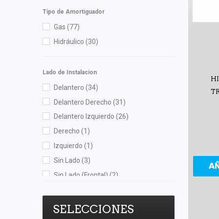
Tipo de Amortiguador
Gas
(77)
Hidráulico
(30)
Lado de Instalacion
H
Delantero
(34)
T
Delantero Derecho
(31)
Delantero Izquierdo
(26)
Derecho
(1)
Izquierdo
(1)
Sin Lado
(3)
A
Sin Lado (Frontal)
(2)
Sin Lado (Posterior)
(13)
Trasero
(125)
SELECCIONES
Trasero Derecho
(11)