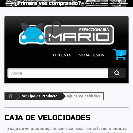
0
TU CUENTA
INICIAR SESIÓN
Por Tipo de Producto
Caja de Velocidades
CAJA DE VELOCIDADES
La
caja de velocidades
, también conocida como
transmisión
, es