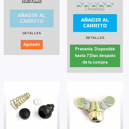
HORQCLU1
2 Reseña(s)
AÑADIR AL
AÑADIR AL
CARRITO
CARRITO
DETALLES
DETALLES
Agotado
Preventa: Disponible
hasta 7 Días después
de tu compra